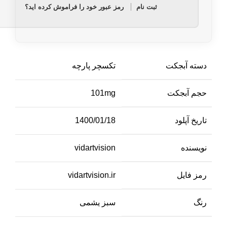
ثبت نام
رمز عبور خود را فراموش کرده اید؟
دسته آبجکت
تکسچر پارچه
حجم آبجکت
101mg
تاریخ آپلود
1400/01/18
نویسنده
vidartvision
رمز فایل
vidartvision.ir
رنگ
سبز یشمی