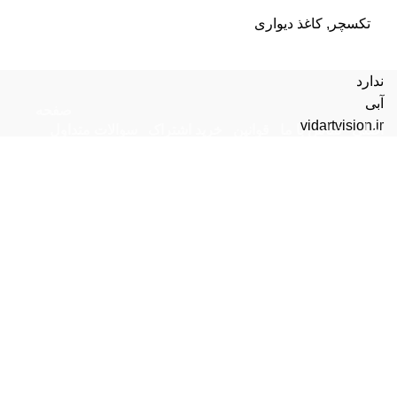
تکسچر
,
کاغذ دیواری
ندارد
آبی
صفحه
vidartvision.ir
اصلی
تماس با ما
قوانین
خرید اشتراک
سوالات متداول
پشتیبانی