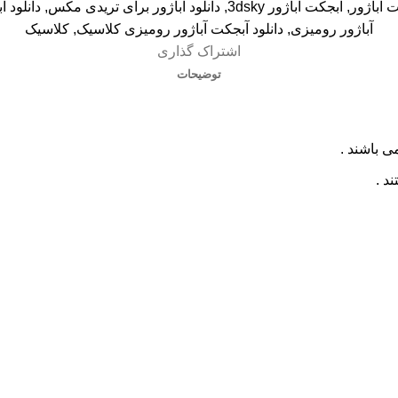
 آباژور
,
آبجکت آباژور 3dsky
,
دانلود آباژور برای تریدی مکس
,
دانلود آبج
آباژور رومیزی
,
دانلود آبجکت آباژور رومیزی کلاسیک
,
کلاسیک
اشتراک گذاری
توضیحات
ی باشند .
د .