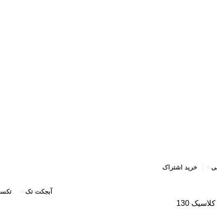
حه اصلی
خرید اشتراک
قوانین
سوالات متداول
تماس با ما
پشتیبان
ی
خرید اشتراک
آبجکت تک
تکسچ
اسیک 130