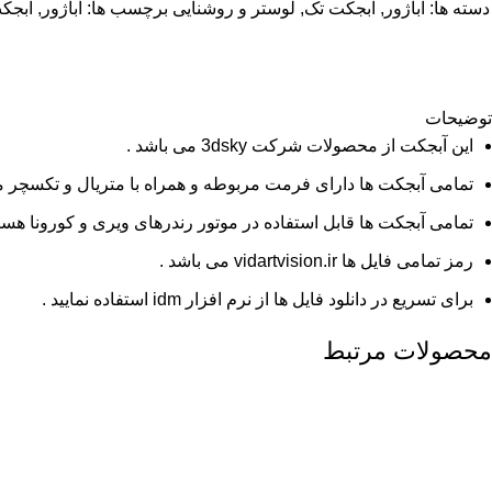
دسته ها:
آباژور
,
آبجکت تک
,
لوستر و روشنایی
برچسب ها:
آباژور
,
آبجکت
توضیحات
این آبجکت از محصولات شرکت 3dsky می باشد .
تمامی آبجکت ها دارای فرمت مربوطه و همراه با متریال و تکسچر م
تمامی آبجکت ها قابل استفاده در موتور رندرهای ویری و کورونا هستن
رمز تمامی فایل ها vidartvision.ir می باشد .
برای تسریع در دانلود فایل ها از نرم افزار idm استفاده نمایید .
محصولات مرتبط