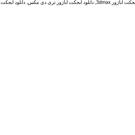
کت آباژور 3dmax
,
دانلود آبجکت آباژور تری دی مکس
,
دانلود آبجکت