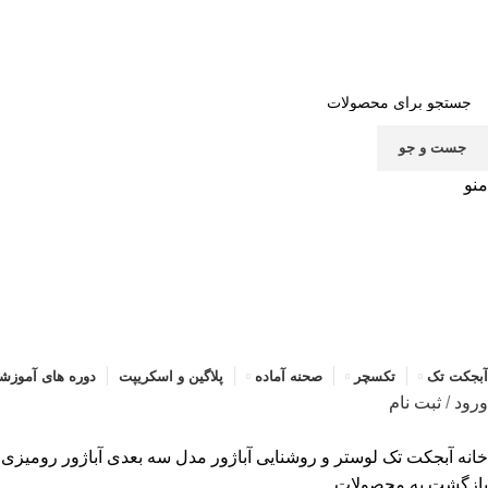
صف
جست و جو
منو
آبجکت تک
تکسچر
صحنه آماده
پلاگین و اسکریپت
دوره های آموزش
ورود
/
ثبت نام
خانه
آبجکت تک
لوستر و روشنایی
آباژور
مدل سه بعدی آباژور رومیزی کل
بازگشت به محصولات