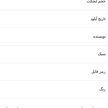
حجم آبجکت
تاریخ آپلود
نویسنده
سبک
رمز فایل
رنگ