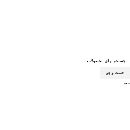
صفحه اصلی
خرید اشتراک
قوانین
سوالات متداول
تماس با ما
پشتیبانی
جست و جو
منو