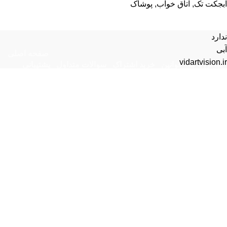
آبجکت تک
,
اتاق خواب
,
پوشاک
ندارد
آبی
صفحه اصلی
vidartvision.ir
تماس با ما
قوانین
خرید اشتراک
سوالات متداول
پشتیبانی