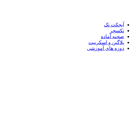
آبجکت تک
تکسچر
صحنه آماده
پلاگین و اسکریپت
دوره های آموزشی