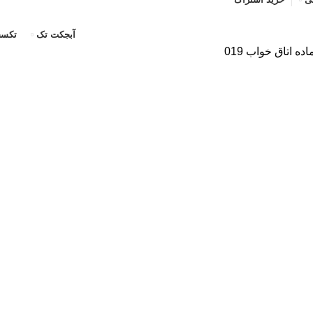
آبجکت تک
تکسچ
 اتاق خواب 019