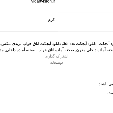
vidartvision.ir
کرم
ود آبجکت
,
دانلود آبجکت 3dmax
,
دانلود آبجکت اتاق خواب تریدی مکس
,
حنه آماده داخلی مدرن
,
صحنه آماده اتاق خواب
,
صحنه آماده داخلی
,
مد
اشتراک گذاری
توضیحات
ی باشند .
د .