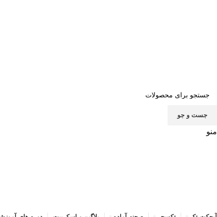
صف
جست و جو
منو
آبجکت تک
تکسچر
صحنه آماده
پلاگین و اسکریپت
دوره های آموزش