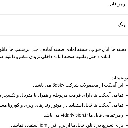
رمز فایل
رنگ
دسته ها:
اتاق خواب
,
صحنه آماده
,
صحنه آماده داخلی
برچسب ها:
دانل
آماده داخلی
,
دانلود صحنه آماده داخلی تریدی مکس
,
دانلود ص
توضیحات
این آبجکت از محصولات شرکت 3dsky می باشد .
تمامی آبجکت ها دارای فرمت مربوطه و همراه با متریال و تکسچر م
تمامی آبجکت ها قابل استفاده در موتور رندرهای ویری و کورونا هستن
رمز تمامی فایل ها vidartvision.ir می باشد .
برای تسریع در دانلود فایل ها از نرم افزار idm استفاده نمایید .