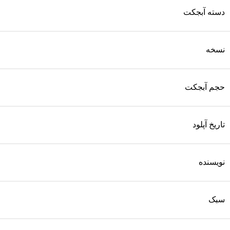
دسته آبجکت
نسخه
حجم آبجکت
تاریخ آپلود
نویسنده
سبک