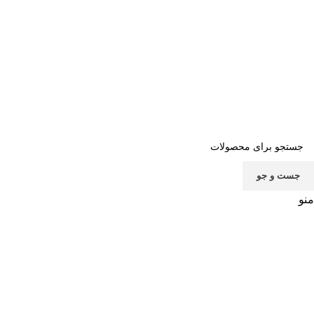
صفحه اصلی
خرید اشتراک
قوانین
سوالات متداول
تماس با ما
پشتیبانی
جست و جو
منو