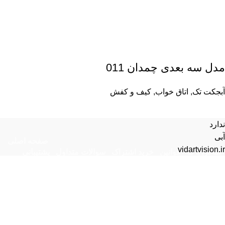
مدل سه بعدی چمدان 011
آبجکت تک
,
اتاق خواب
,
کیف و کفش
ندارد
آبی
صفحه اصلی
vidartvision.ir
تماس با ما
قوانین
خرید اشتراک
سوالات متداول
پشتیبانی