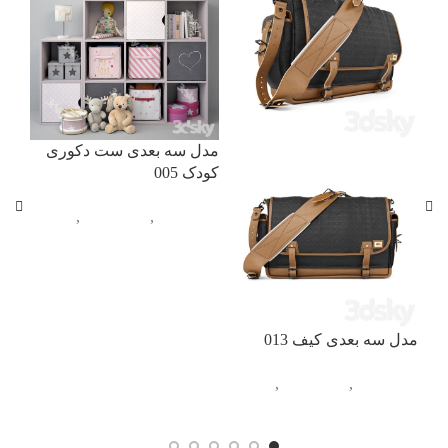
مدل سه بعدی ست دکوری
کودک 005
آبجکت تک
,
اتاق خواب
,
دکوری (کودک)
مدل
کودک
آبج
مدل سه بعدی کیف 013
دکو
آبجکت تک
,
اتاق خواب
,
کیف و
کفش