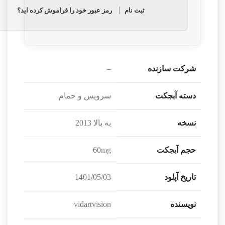
ثبت نام
رمز عبور خود را فراموش کرده اید؟
شرکت سازنده
–
دسته آبجکت
سرویس و حمام
نسخه
به بالا 2013
حجم آبجکت
60mg
تاریخ آپلود
1401/05/03
نویسنده
vidartvision