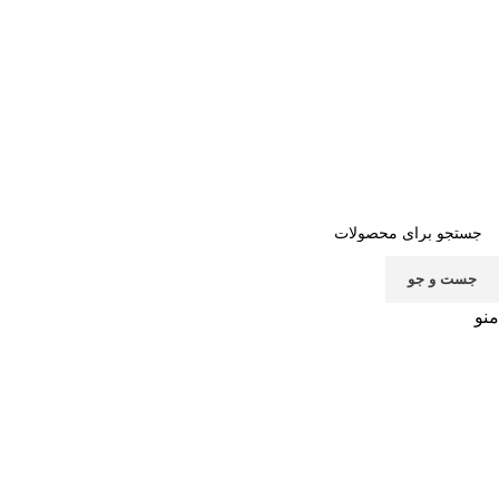
صفحه اصلی
خرید اشتراک
قوانین
سوالات متداول
تماس با ما
پشتیبانی
جست و جو
منو