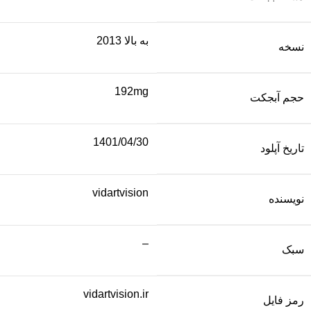
به بالا 2013
نسخه
192mg
حجم آبجکت
1401/04/30
تاریخ آپلود
vidartvision
نویسنده
–
سبک
vidartvision.ir
رمز فایل