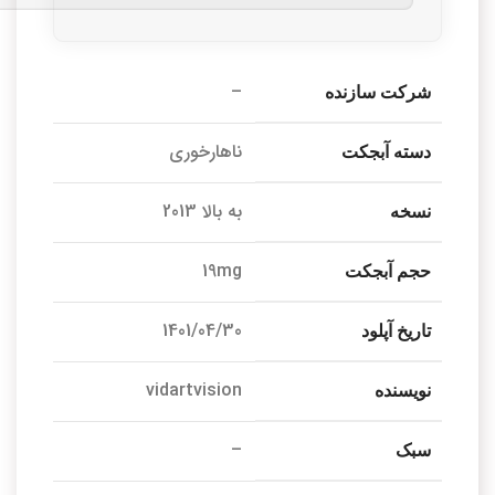
–
شرکت سازنده
ناهارخوری
دسته آبجکت
به بالا 2013
نسخه
19mg
حجم آبجکت
1401/04/30
تاریخ آپلود
vidartvision
نویسنده
–
سبک