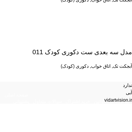
مدل سه بعدی ست دکوری کودک 011
آبجکت تک
,
اتاق خواب
,
دکوری (کودک)
ندارد
آبی
صفحه اصلی
vidartvision.ir
تماس با ما
قوانین
خرید اشتراک
سوالات متداول
پشتیبانی