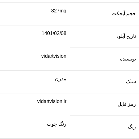
827mg
حجم آبجکت
1401/02/08
تاریخ آپلود
vidartvision
نویسنده
مدرن
سبک
vidartvision.ir
رمز فایل
رنگ چوب
رنگ