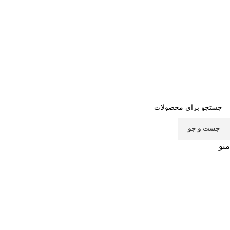
صفحه اصلی
خرید اشتراک
قوانین
سوالات متداول
تماس با ما
پشتیبانی
جست و جو
منو