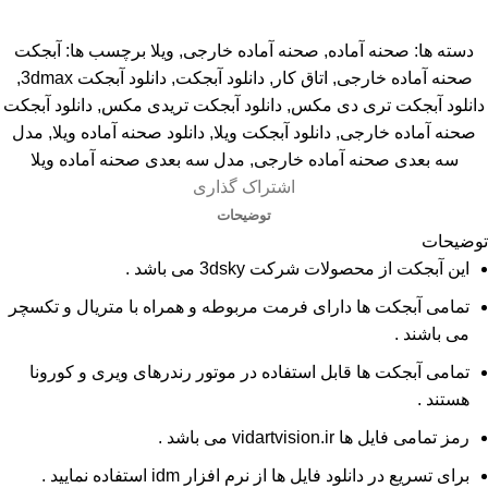
دسته ها:
صحنه آماده
,
صحنه آماده خارجی
,
ویلا
برچسب ها:
آبجکت
صحنه آماده خارجی
,
اتاق کار
,
دانلود آبجکت
,
دانلود آبجکت 3dmax
,
دانلود آبجکت تری دی مکس
,
دانلود آبجکت تریدی مکس
,
دانلود آبجکت
صحنه آماده خارجی
,
دانلود آبجکت ویلا
,
دانلود صحنه آماده ویلا
,
مدل
سه بعدی صحنه آماده خارجی
,
مدل سه بعدی صحنه آماده ویلا
اشتراک گذاری
توضیحات
توضیحات
این آبجکت از محصولات شرکت 3dsky می باشد .
تمامی آبجکت ها دارای فرمت مربوطه و همراه با متریال و تکسچر
می باشند .
تمامی آبجکت ها قابل استفاده در موتور رندرهای ویری و کورونا
هستند .
رمز تمامی فایل ها vidartvision.ir می باشد .
برای تسریع در دانلود فایل ها از نرم افزار idm استفاده نمایید .