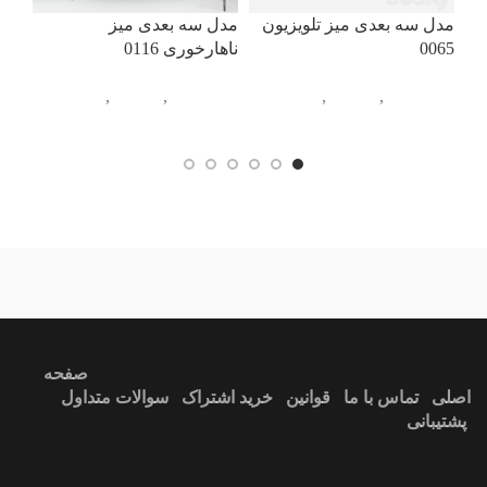
071
مدل سه بعدی میز تلویزیون
مدل سه بعدی میز
0065
ناهارخوری 0116
آبج
تلو
آبجکت تک
,
مبلمان
,
میز
آبجکت تک
,
مبلمان
,
میز
تلویزیون
ناهارخوری
ندارد
آبی
صفحه
اصلی
تماس با ما
قوانین
خرید اشتراک
سوالات متداول
پشتیبانی