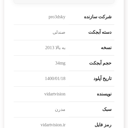
شرکت سازنده
pro3dsky
دسته آبجکت
صندلی
نسخه
به بالا 2013
حجم آبجکت
34mg
تاریخ آپلود
1400/01/18
نویسنده
vidartvision
سبک
مدرن
رمز فایل
vidartvision.ir