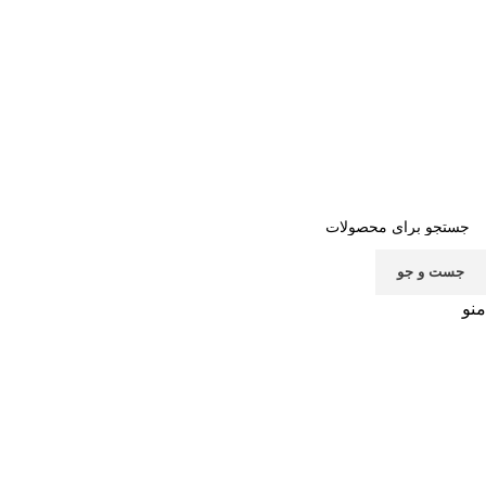
صفحه اصلی
خرید اشتراک
قوانین
سوالات متداول
تماس با ما
پشتیبانی
جست و جو
منو