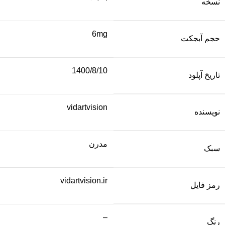
نسخه
6mg
حجم آبجکت
1400/8/10
تاریخ آپلود
vidartvision
نویسنده
مدرن
سبک
vidartvision.ir
رمز فایل
–
رنگ