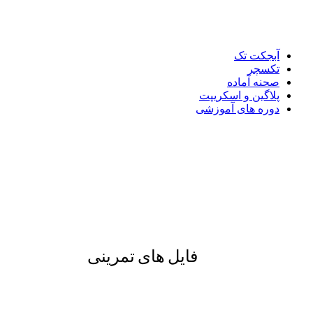
آبجکت تک
تکسچر
صحنه آماده
پلاگین و اسکریپت
دوره های آموزشی
فایل های تمرینی