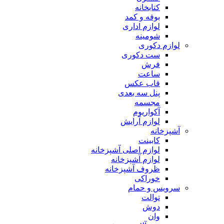
کتابخانه
بوفه و کمد
لوازم اداری
شومینه
لوازم دکوری
ست دکوری
فرش
ساعت
قاب عکس
پنل سه بعدی
مجسمه
آکواریوم
لوازم آرایش
آشپزخانه
کابینت
لوازم اصلی آشپزخانه
لوازم آشپزخانه
ظروف آشپزخانه
خوراکی
سرویس و حمام
توالت
دوش
وان