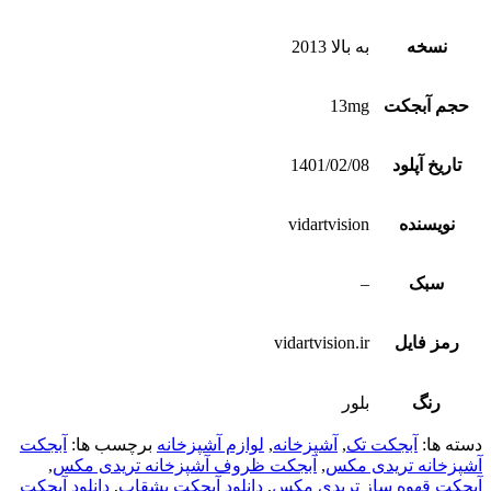
نسخه
به بالا 2013
حجم آبجکت
13mg
تاریخ آپلود
1401/02/08
نویسنده
vidartvision
سبک
–
رمز فایل
vidartvision.ir
رنگ
بلور
دسته ها:
آبجکت تک
,
آشپزخانه
,
لوازم آشپزخانه
برچسب ها:
آبجکت
آشپزخانه تریدی مکس
,
آبجکت ظروف آشپزخانه تریدی مکس
,
آبجکت قهوه ساز تریدی مکس
,
دانلود آبجکت بشقاب
,
دانلود آبجکت