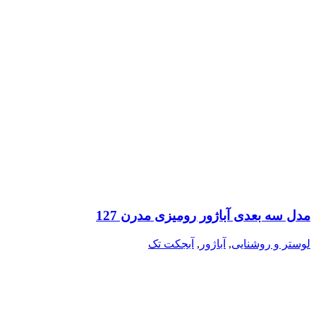
مدل سه بعدی آباژور رومیزی مدرن 127
لوستر و روشنایی
,
آباژور
,
آبجکت تک