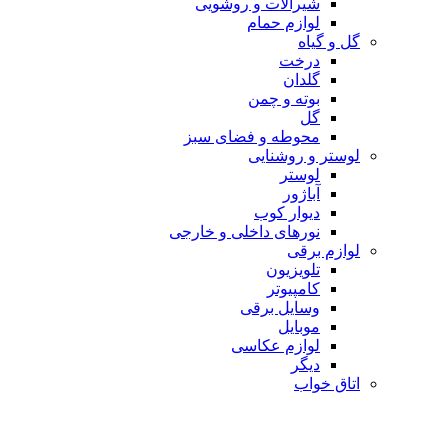
شیرآلات و روشویی
لوازم حمام
گل و گیاه
درخت
گلدان
بوته و چمن
گل
محوطه و فضای سبز
لوستر و روشنایی
لوستر
آباژور
دیوار کوب
نورهای داخلی و خارجی
لوازم برقی
تلویزیون
کامپیوتر
وسایل برقی
موبایل
لوازم عکاسی
دیگر
اتاق خواب