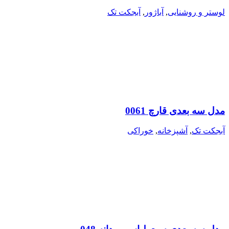
لوستر و روشنایی
,
آباژور
,
آبجکت تک
مدل سه بعدی قارچ 0061
آبجکت تک
,
آشپزخانه
,
خوراکی