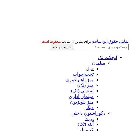
تمامی حقوق این سایت
برای مدیران سایت
محفوظ است
جست و جو
آبجکت تک
مبلمان
مبل
تخت خواب
میز ناهارخوری
میز (تک)
صندلی (تک)
مبلمان اداری
میز تلویزیون
دیگر
دکوراسیون داخلی
پرده
آینه (تک)
کنسول