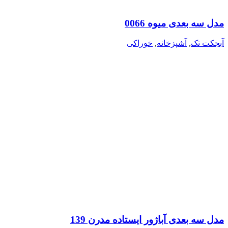
مدل سه بعدی میوه 0066
آبجکت تک
,
آشپزخانه
,
خوراکی
مدل سه بعدی آباژور ایستاده مدرن 139