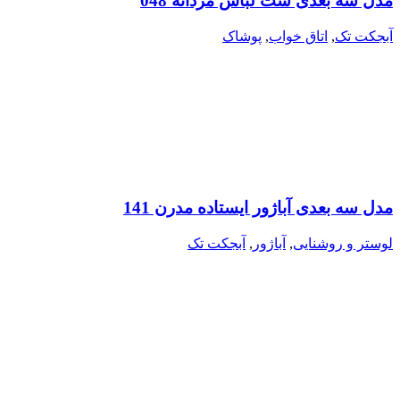
مدل سه بعدی ست لباس مردانه 048
آبجکت تک
,
اتاق خواب
,
پوشاک
مدل سه بعدی آباژور ایستاده مدرن 141
لوستر و روشنایی
,
آباژور
,
آبجکت تک