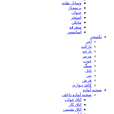
وسایل نقلیه
پرسوناژ
حیوان
استخر
مانکن
متفرقه
آسانسور
تکسچر
آجر
پارکت
پارچه
مرمر
چوب
سنگ
تایل
بتن
فرش
کاغذ دیواری
صحنه آماده
صحنه آماده داخلی
اتاق خواب
اتاق کار
اتاق نشیمن