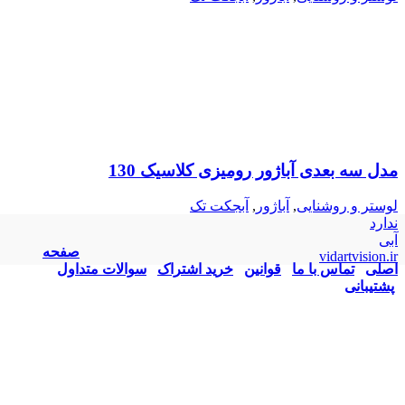
مدل سه بعدی آباژور رومیزی کلاسیک 130
لوستر و روشنایی
,
آباژور
,
آبجکت تک
ندارد
آبی
صفحه
vidartvision.ir
اصلی
تماس با ما
قوانین
خرید اشتراک
سوالات متداول
پشتیبانی