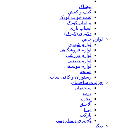
پوشاک
کیف و کفش
تخت خواب کودک
مبلمان کودک
اسباب بازی
دکوری (کودک)
لوازم خاص
لوازم شهری
لوازم فروشگاهی
لوازم ورزشی
لوازم صنعتی
لوازم موسیقی
اسلحه
رستوران و کافی شاپ
جزئیات ساختمان
ساختمان
درب
پنجره
آلاچیق
آبنما
پارکت
گچ بری و نما رومی
دیگر