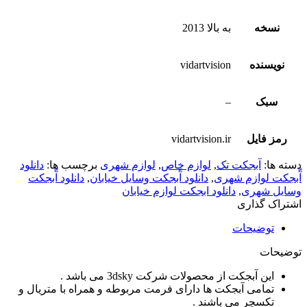
نسخه
به بالا 2013
نویسنده
vidartvision
سبک
–
رمز فایل
vidartvision.ir
دسته ها:
آبجکت تک
,
لوازم خاص
,
لوازم شهری
برچسب ها:
دانلود
آّبجکت لوازم شهری
,
دانلود آّبجکت وسایل خیابان
,
دانلود آّبجکت
وسایل شهری
,
دانلود ابجکت لوازم خیابان
اشتراک گذاری
توضیحات
توضیحات
این آبجکت از محصولات شرکت 3dsky می باشد .
تمامی آبجکت ها دارای فرمت مربوطه و همراه با متریال و
تکسچر می باشند .