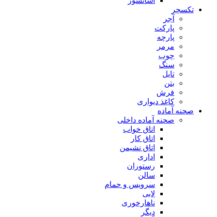
آسانسور
تکسچر
آجر
پارکت
پارچه
مرمر
چوب
سنگ
تایل
بتن
فرش
کاغذ دیواری
صحنه آماده
صحنه آماده داخلی
اتاق خواب
اتاق کار
اتاق نشیمن
اداری
رستوران
سالن
سرویس و حمام
لابی
ناهارخوری
دیگر