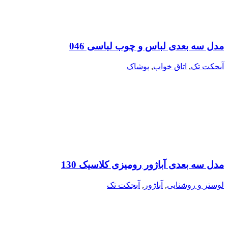
مدل سه بعدی لباس و چوب لباسی 046
آبجکت تک
,
اتاق خواب
,
پوشاک
مدل سه بعدی آباژور رومیزی کلاسیک 130
لوستر و روشنایی
,
آباژور
,
آبجکت تک