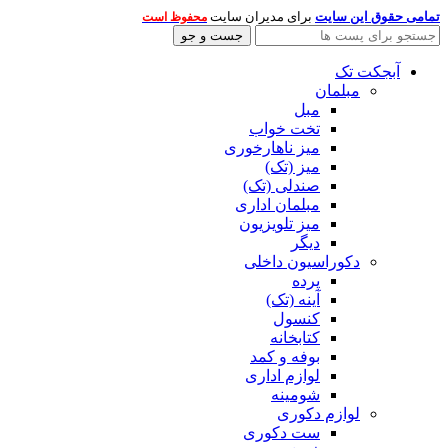
تمامی حقوق این سایت
برای مدیران سایت
محفوظ است
جست و جو
آبجکت تک
مبلمان
مبل
تخت خواب
میز ناهارخوری
میز (تک)
صندلی (تک)
مبلمان اداری
میز تلویزیون
دیگر
دکوراسیون داخلی
پرده
آینه (تک)
کنسول
کتابخانه
بوفه و کمد
لوازم اداری
شومینه
لوازم دکوری
ست دکوری