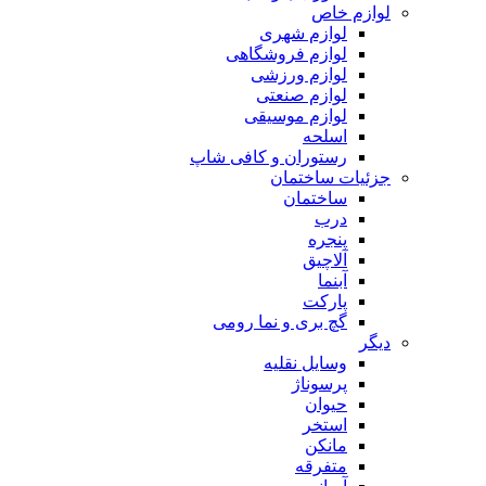
لوازم خاص
لوازم شهری
لوازم فروشگاهی
لوازم ورزشی
لوازم صنعتی
لوازم موسیقی
اسلحه
رستوران و کافی شاپ
جزئیات ساختمان
ساختمان
درب
پنجره
آلاچیق
آبنما
پارکت
گچ بری و نما رومی
دیگر
وسایل نقلیه
پرسوناژ
حیوان
استخر
مانکن
متفرقه