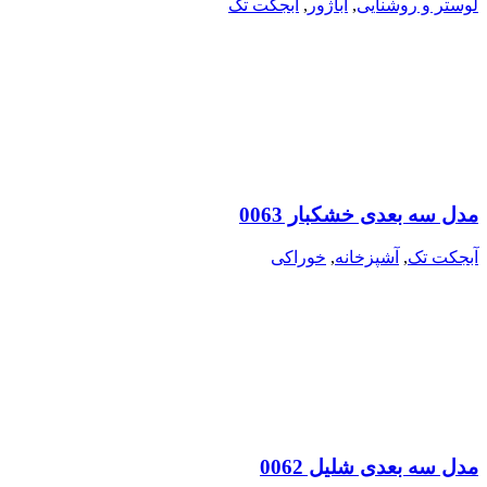
لوستر و روشنایی
,
آباژور
,
آبجکت تک
مدل سه بعدی خشکبار 0063
آبجکت تک
,
آشپزخانه
,
خوراکی
مدل سه بعدی شلیل 0062