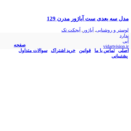
مدل سه بعدی ست آباژور مدرن 129
لوستر و روشنایی
,
آباژور
,
آبجکت تک
ندارد
آبی
صفحه
vidartvision.ir
اصلی
تماس با ما
قوانین
خرید اشتراک
سوالات متداول
پشتیبانی