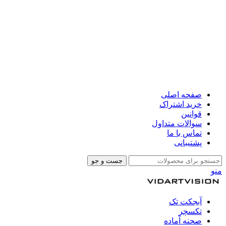
صفحه اصلی
خرید اشتراک
قوانین
سوالات متداول
تماس با ما
پشتیبانی
جست و جو
منو
آبجکت تک
تکسچر
صحنه آماده