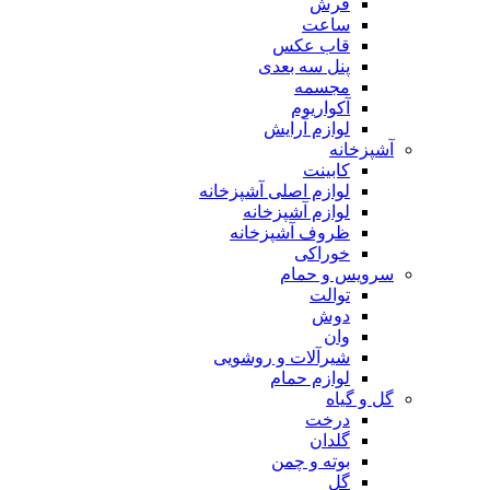
فرش
ساعت
قاب عکس
پنل سه بعدی
مجسمه
آکواریوم
لوازم آرایش
آشپزخانه
کابینت
لوازم اصلی آشپزخانه
لوازم آشپزخانه
ظروف آشپزخانه
خوراکی
سرویس و حمام
توالت
دوش
وان
شیرآلات و روشویی
لوازم حمام
گل و گیاه
درخت
گلدان
بوته و چمن
گل