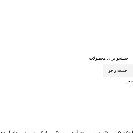
صف
جست و جو
منو
آبجکت تک
تکسچر
صحنه آماده
پلاگین و اسکریپت
دوره های آموزش