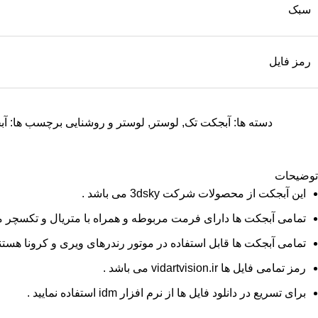
سبک
رمز فایل
دسته ها:
آبجکت تک
,
لوستر
,
لوستر و روشنایی
برچسب ها:
آب
توضیحات
این آبجکت از محصولات شرکت 3dsky می باشد .
تمامی آبجکت ها دارای فرمت مربوطه و همراه با متریال و تکسچر م
تمامی آبجکت ها قابل استفاده در موتور رندرهای ویری و کرونا هستند
رمز تمامی فایل ها vidartvision.ir می باشد .
برای تسریع در دانلود فایل ها از نرم افزار idm استفاده نمایید .