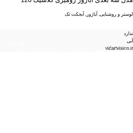
لوستر و روشنایی
,
آباژور
,
آبجکت تک
ندارد
آبی
صفحه اصلی
vidartvision.ir
تماس با ما
قوانین
خرید اشتراک
سوالات متداول
پشتیبانی