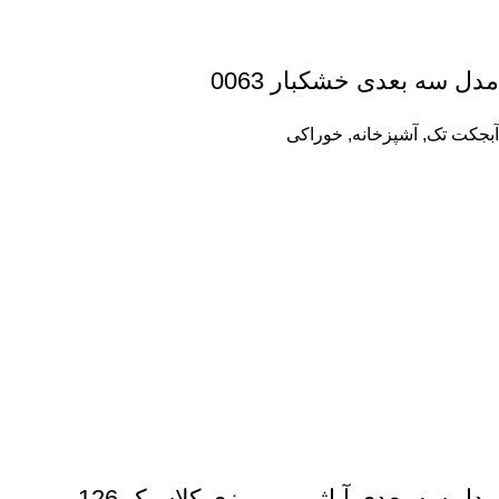
مدل سه بعدی خشکبار 0063
آبجکت تک
,
آشپزخانه
,
خوراکی
مدل سه بعدی آباژور رومیزی کلاسیک 126