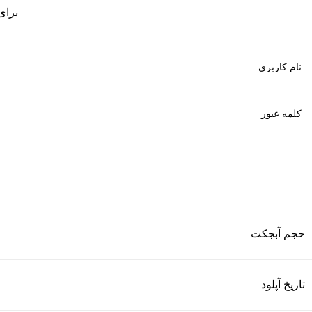
برای
حجم آبجکت
تاریخ آپلود