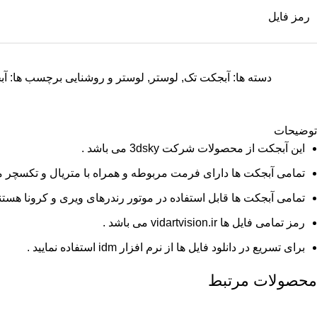
رمز فایل
دسته ها:
آبجکت تک
,
لوستر
,
لوستر و روشنایی
برچسب ها:
آب
توضیحات
این آبجکت از محصولات شرکت 3dsky می باشد .
تمامی آبجکت ها دارای فرمت مربوطه و همراه با متریال و تکسچر م
تمامی آبجکت ها قابل استفاده در موتور رندرهای ویری و کرونا هستند
رمز تمامی فایل ها vidartvision.ir می باشد .
برای تسریع در دانلود فایل ها از نرم افزار idm استفاده نمایید .
محصولات مرتبط