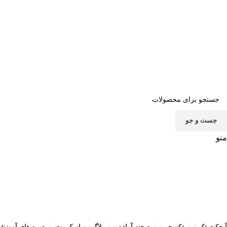
صف
جست و جو
منو
آبجکت تک
تکسچر
صحنه آماده
پلاگین و اسکریپت
دوره های آموزش