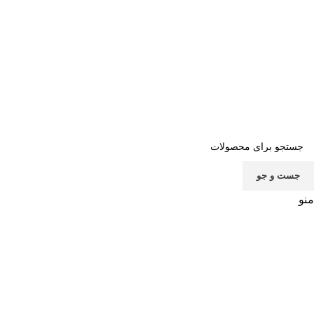
صفحه اصلی
خرید اشتراک
قوانین
سوالات متداول
تماس با ما
پشتیبانی
جست و جو
منو