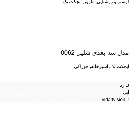
لوستر و روشنایی
,
آباژور
,
آبجکت تک
مدل سه بعدی شلیل 0062
آبجکت تک
,
آشپزخانه
,
خوراکی
ندارد
آبی
صفحه اصلی
vidartvision.ir
تماس با ما
قوانین
خرید اشتراک
سوالات متداول
پشتیبانی