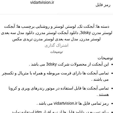
vidartvision.ir
رمز فایل
دسته ها:
آبجکت تک
,
لوستر
,
لوستر و روشنایی
برچسب ها:
آبجکت
لوستر مدرن 3dsky
,
دانلود آبجکت لوستر مدرن
,
دانلود مدل سه بعدی
لوستر مدرن
,
مدل سه بعدی لوستر مدرن تریدی مکس
اشتراک گذاری
توضیحات
توضیحات
این آبجکت از محصولات شرکت 3dsky می باشد .
تمامی آبجکت ها دارای فرمت مربوطه و همراه با متریال و تکسچر
می باشند .
تمامی آبجکت ها قابل استفاده در موتور رندرهای ویری و کرونا
هستند .
رمز تمامی فایل ها vidartvision.ir می باشد .
برای تسریع در دانلود فایل ها از نرم افزار idm استفاده نمایید .