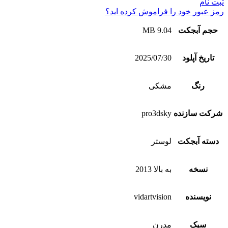
ثبت نام
رمز عبور خود را فراموش کرده اید؟
حجم آبجکت
9.04 MB
تاریخ آپلود
2025/07/30
رنگ
مشکی
شرکت سازنده
pro3dsky
دسته آبجکت
لوستر
نسخه
به بالا 2013
نویسنده
vidartvision
سبک
مدرن