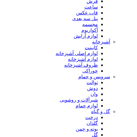
فرش
ساعت
قاب عکس
پنل سه بعدی
مجسمه
آکواریوم
لوازم آرایش
آشپزخانه
کابینت
لوازم اصلی آشپزخانه
لوازم آشپزخانه
ظروف آشپزخانه
خوراکی
سرویس و حمام
توالت
دوش
وان
شیرآلات و روشویی
لوازم حمام
گل و گیاه
درخت
گلدان
بوته و چمن
گل