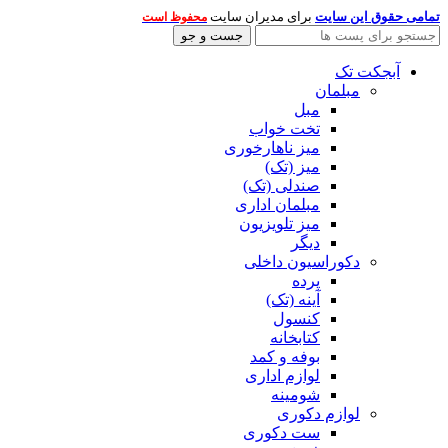
تمامی حقوق این سایت
برای مدیران سایت
محفوظ است
جست و جو
آبجکت تک
مبلمان
مبل
تخت خواب
میز ناهارخوری
میز (تک)
صندلی (تک)
مبلمان اداری
میز تلویزیون
دیگر
دکوراسیون داخلی
پرده
آینه (تک)
کنسول
کتابخانه
بوفه و کمد
لوازم اداری
شومینه
لوازم دکوری
ست دکوری