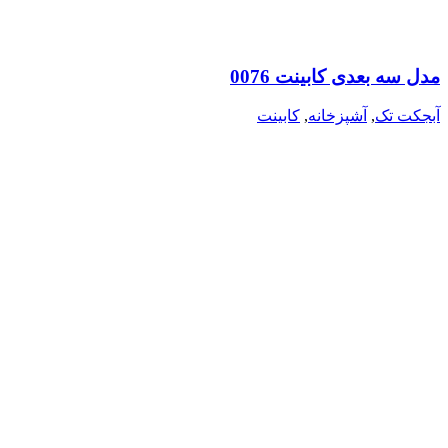
مدل سه بعدی کابینت 0076
آبجکت تک
,
آشپزخانه
,
کابینت