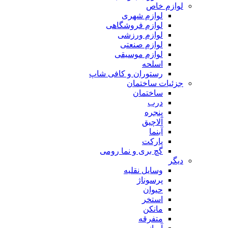
لوازم خاص
لوازم شهری
لوازم فروشگاهی
لوازم ورزشی
لوازم صنعتی
لوازم موسیقی
اسلحه
رستوران و کافی شاپ
جزئیات ساختمان
ساختمان
درب
پنجره
آلاچیق
آبنما
پارکت
گچ بری و نما رومی
دیگر
وسایل نقلیه
پرسوناژ
حیوان
استخر
مانکن
متفرقه