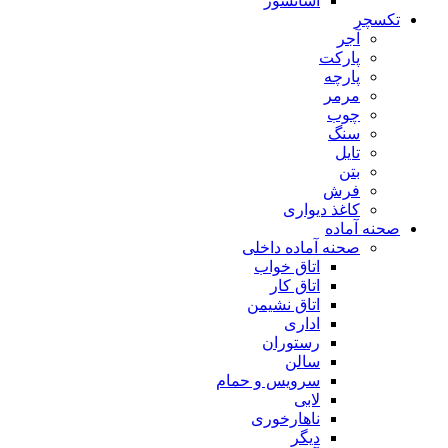
آسانسور
تکسچر
آجر
پارکت
پارچه
مرمر
چوب
سنگ
تایل
بتن
فرش
کاغذ دیواری
صحنه آماده
صحنه آماده داخلی
اتاق خواب
اتاق کار
اتاق نشیمن
اداری
رستوران
سالن
سرویس و حمام
لابی
ناهارخوری
دیگر