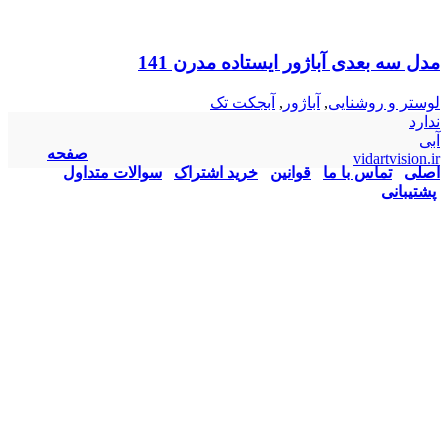
مدل سه بعدی آباژور ایستاده مدرن 141
لوستر و روشنایی
,
آباژور
,
آبجکت تک
ندارد
آبی
صفحه
vidartvision.ir
اصلی
تماس با ما
قوانین
خرید اشتراک
سوالات متداول
پشتیبانی