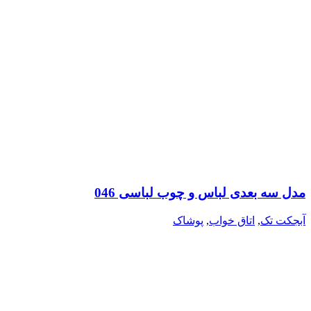
مدل سه بعدی لباس و چوب لباسی 046
آبجکت تک
,
اتاق خواب
,
پوشاک