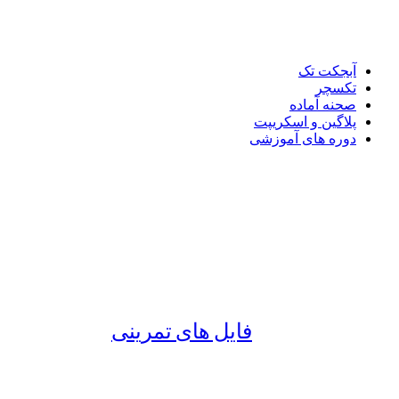
آبجکت تک
تکسچر
صحنه آماده
پلاگین و اسکریپت
دوره های آموزشی
فایل های تمرینی