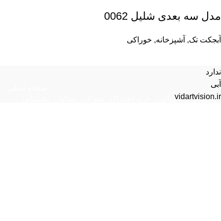
مدل سه بعدی شلیل 0062
آبجکت تک
,
آشپزخانه
,
خوراکی
ندارد
آبی
صفحه اصلی
vidartvision.ir
تماس با ما
قوانین
خرید اشتراک
سوالات متداول
پشتیبانی