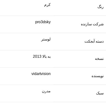
کرم
رنگ
pro3dsky
شرکت سازنده
لوستر
دسته آبجکت
به بالا 2013
نسخه
vidartvision
نویسنده
مدرن
سبک