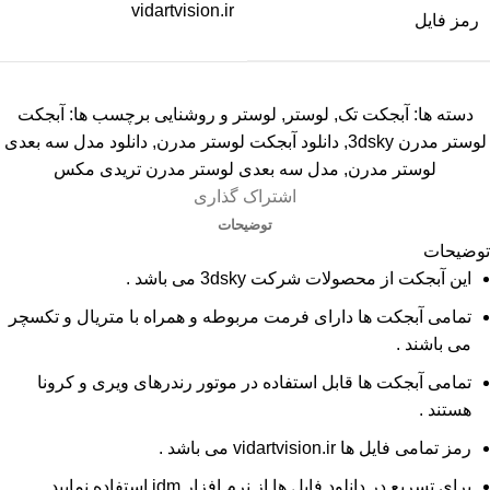
vidartvision.ir
رمز فایل
دسته ها:
آبجکت تک
,
لوستر
,
لوستر و روشنایی
برچسب ها:
آبجکت
لوستر مدرن 3dsky
,
دانلود آبجکت لوستر مدرن
,
دانلود مدل سه بعدی
لوستر مدرن
,
مدل سه بعدی لوستر مدرن تریدی مکس
اشتراک گذاری
توضیحات
توضیحات
این آبجکت از محصولات شرکت 3dsky می باشد .
تمامی آبجکت ها دارای فرمت مربوطه و همراه با متریال و تکسچر
می باشند .
تمامی آبجکت ها قابل استفاده در موتور رندرهای ویری و کرونا
هستند .
رمز تمامی فایل ها vidartvision.ir می باشد .
برای تسریع در دانلود فایل ها از نرم افزار idm استفاده نمایید .