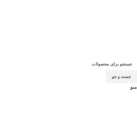
صفحه اصلی
خرید اشتراک
قوانین
سوالات متداول
تماس با ما
پشتیبانی
جست و جو
منو