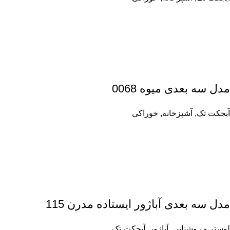
مدل سه بعدی میوه 0068
آبجکت تک
,
آشپزخانه
,
خوراکی
مدل سه بعدی آباژور ایستاده مدرن 115
لوستر و روشنایی
,
آباژور
,
آبجکت تک