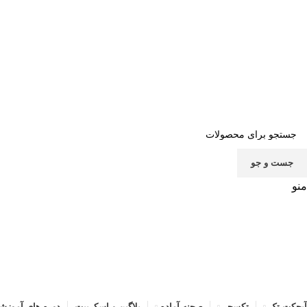
صف
جست و جو
منو
آبجکت تک
تکسچر
صحنه آماده
پلاگین و اسکریپت
دوره های آموزش