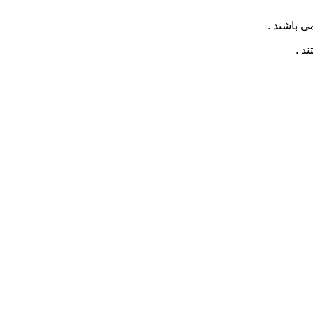
ی باشند .
د .