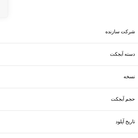
شرکت سازنده
دسته آبجکت
نسخه
حجم آبجکت
تاریخ آپلود