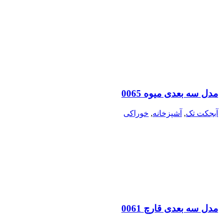
مدل سه بعدی میوه 0065
آبجکت تک
,
آشپزخانه
,
خوراکی
مدل سه بعدی قارچ 0061