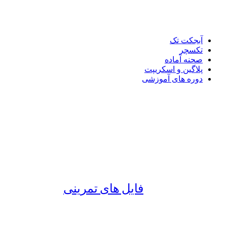
آبجکت تک
تکسچر
صحنه آماده
پلاگین و اسکریپت
دوره های آموزشی
فایل های تمرینی