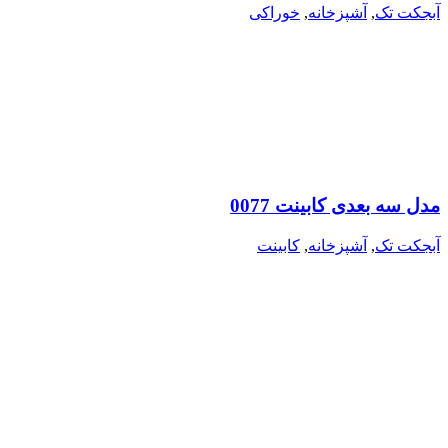
آبجکت تک
,
آشپزخانه
,
خوراکی
مدل سه بعدی کابینت 0077
آبجکت تک
,
آشپزخانه
,
کابینت