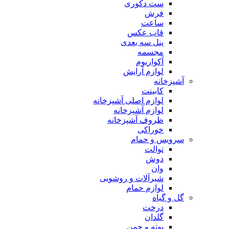
ست دکوری
فرش
ساعت
قاب عکس
پنل سه بعدی
مجسمه
آکواریوم
لوازم آرایش
آشپزخانه
کابینت
لوازم اصلی آشپزخانه
لوازم آشپزخانه
ظروف آشپزخانه
خوراکی
سرویس و حمام
توالت
دوش
وان
شیرآلات و روشویی
لوازم حمام
گل و گیاه
درخت
گلدان
بوته و چمن