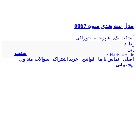
مدل سه بعدی میوه 0067
آبجکت تک
,
آشپزخانه
,
خوراکی
ندارد
آبی
صفحه
vidartvision.ir
اصلی
تماس با ما
قوانین
خرید اشتراک
سوالات متداول
پشتیبانی