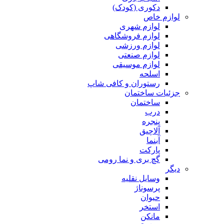
دکوری (کودک)
لوازم خاص
لوازم شهری
لوازم فروشگاهی
لوازم ورزشی
لوازم صنعتی
لوازم موسیقی
اسلحه
رستوران و کافی شاپ
جزئیات ساختمان
ساختمان
درب
پنجره
آلاچیق
آبنما
پارکت
گچ بری و نما رومی
دیگر
وسایل نقلیه
پرسوناژ
حیوان
استخر
مانکن