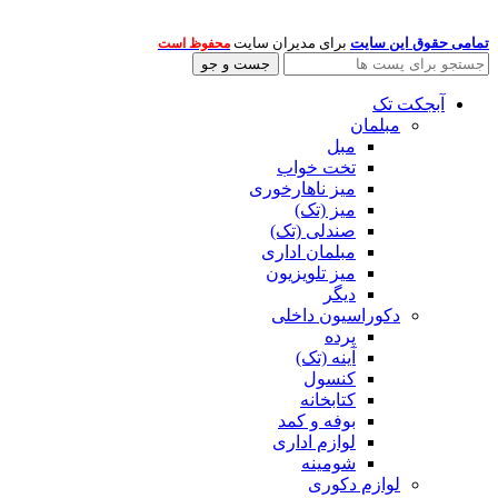
تمامی حقوق این سایت
برای مدیران سایت
محفوظ است
جست و جو
آبجکت تک
مبلمان
مبل
تخت خواب
میز ناهارخوری
میز (تک)
صندلی (تک)
مبلمان اداری
میز تلویزیون
دیگر
دکوراسیون داخلی
پرده
آینه (تک)
کنسول
کتابخانه
بوفه و کمد
لوازم اداری
شومینه
لوازم دکوری