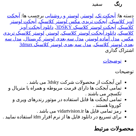
رنگ
سفید
دسته ها:
آبجکت تک
,
لوستر
,
لوستر و روشنایی
برچسب ها:
آبجکت
آویز کلاسیک
,
آبجکت تریدی مکس لوستر کلاسیک
,
آبجکت لوستر
کلاسیک
,
آبجکت لوستر کلاسیک 3DSKY
,
دانلود آبجکت آویز
کلاسیک
,
دانلود آبجکت لوستر کلاسیک
,
لوستر
,
لوستر کلاسیک تریدی
مکس
,
مدل آماده لوستر
,
مدل سه بعدی لوستر کریستال
,
مدل سه
بعدی لوستر کلاسیک
,
مدل سه بعدی لوستر کلاسیک 3dmax
اشتراک گذاری
توضیحات
توضیحات
این آبجکت از محصولات شرکت 3dsky می باشد .
تمامی آبجکت ها دارای فرمت مربوطه و همراه با متریال و
تکسچر می باشند .
تمامی آبجکت ها قابل استفاده در موتور رندرهای ویری و
کورونا هستند .
رمز تمامی فایل ها vidartvision.ir می باشد .
برای تسریع در دانلود فایل ها از نرم افزار idm استفاده نمایید .
محصولات مرتبط