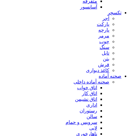
متفرقه
آسانسور
تکسچر
آجر
پارکت
پارچه
مرمر
چوب
سنگ
تایل
بتن
فرش
کاغذ دیواری
صحنه آماده
صحنه آماده داخلی
اتاق خواب
اتاق کار
اتاق نشیمن
اداری
رستوران
سالن
سرویس و حمام
لابی
ناهارخوری