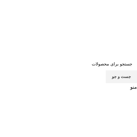
صفحه اصلی
خرید اشتراک
قوانین
سوالات متداول
تماس با ما
پشتیبانی
جست و جو
منو