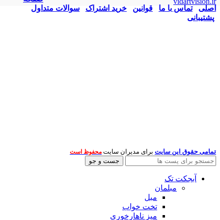
vidartvision.ir
اصلی
تماس با ما
قوانین
خرید اشتراک
سوالات متداول
پشتیبانی
تمامی حقوق این سایت
برای مدیران سایت
محفوظ است
جست و جو
آبجکت تک
مبلمان
مبل
تخت خواب
میز ناهارخوری