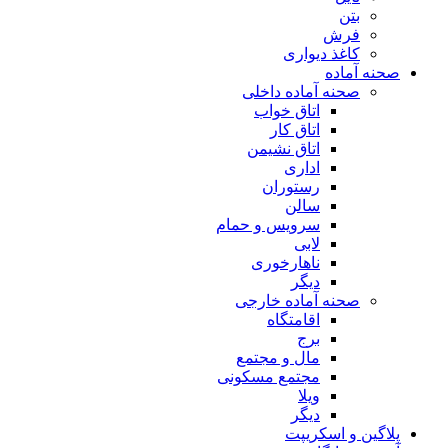
بتن
فرش
کاغذ دیواری
صحنه آماده
صحنه آماده داخلی
اتاق خواب
اتاق کار
اتاق نشیمن
اداری
رستوران
سالن
سرویس و حمام
لابی
ناهارخوری
دیگر
صحنه آماده خارجی
اقامتگاه
برج
مال و مجتمع
مجتمع مسکونی
ویلا
دیگر
پلاگین و اسکریپت