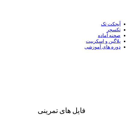
آبجکت تک
تکسچر
صحنه آماده
پلاگین و اسکریپت
دوره های آموزشی
فایل های تمرینی