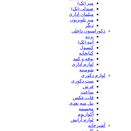
میز (تک)
صندلی (تک)
مبلمان اداری
میز تلویزیون
دیگر
دکوراسیون داخلی
پرده
آینه (تک)
کنسول
کتابخانه
بوفه و کمد
لوازم اداری
شومینه
لوازم دکوری
ست دکوری
فرش
ساعت
قاب عکس
پنل سه بعدی
مجسمه
آکواریوم
لوازم آرایش
آشپزخانه
کابینت