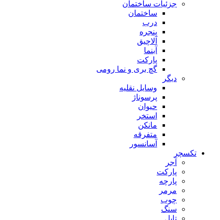
جزئیات ساختمان
ساختمان
درب
پنجره
آلاچیق
آبنما
پارکت
گچ بری و نما رومی
دیگر
وسایل نقلیه
پرسوناژ
حیوان
استخر
مانکن
متفرقه
آسانسور
تکسچر
آجر
پارکت
پارچه
مرمر
چوب
سنگ
تایل