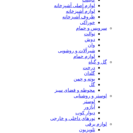
لوازم اصلی آشپزخانه
لوازم آشپزخانه
ظروف آشپزخانه
خوراکی
سرویس و حمام
توالت
دوش
وان
شیرآلات و روشویی
لوازم حمام
گل و گیاه
درخت
گلدان
بوته و چمن
گل
محوطه و فضای سبز
لوستر و روشنایی
لوستر
آباژور
دیوار کوب
نورهای داخلی و خارجی
لوازم برقی
تلویزیون