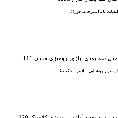
آبجکت تک
,
آشپزخانه
,
خوراکی
مدل سه بعدی آباژور رومیزی مدرن 111
لوستر و روشنایی
,
آباژور
,
آبجکت تک
مدل سه بعدی آباژور رومیزی کلاسیک 130