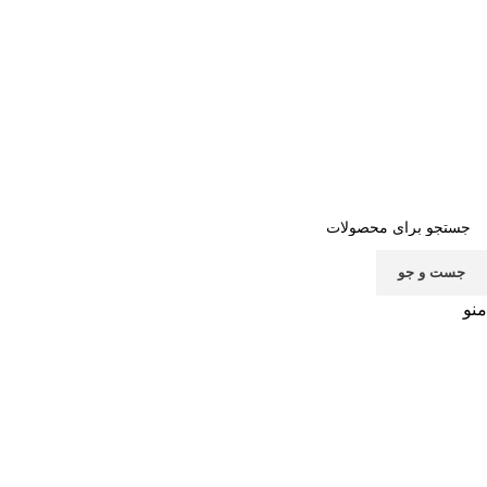
صفحه اصلی
خرید اشتراک
قوانین
سوالات متداول
تماس با ما
پشتیبانی
جست و جو
منو