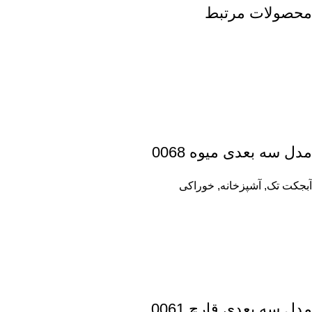
محصولات مرتبط
مدل سه بعدی میوه 0068
آبجکت تک
,
آشپزخانه
,
خوراکی
مدل سه بعدی قارچ 0061