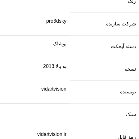
رنگ
pro3dsky
شرکت سازنده
پوشاک
دسته آبجکت
به بالا 2013
نسخه
vidartvision
نویسنده
–
سبک
vidartvision.ir
رمز فایل