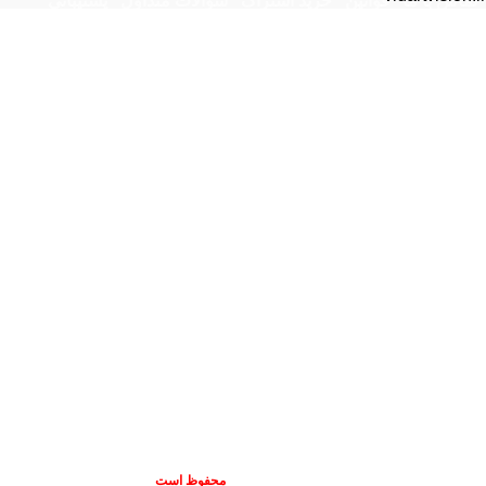
تماس با ما
قوانین
خرید اشتراک
سوالات متداول
پشتیبانی
تمامی حقوق این سایت
برای مدیران سایت
محفوظ است