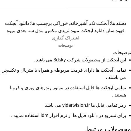
دسته ها:
آبجکت تک
,
آشپزخانه
,
خوراکی
برچسب ها:
دانلود آبجکت
قهوه ساز
,
دانلود آبجکت میوه تریدی مکس
,
مدل سه بعدی میوه
اشتراک گذاری
توضیحات
توضیحات
این آبجکت از محصولات شرکت 3dsky می باشد .
تمامی آبجکت ها دارای فرمت مربوطه و همراه با متریال و تکسچر
می باشند .
تمامی آبجکت ها قابل استفاده در موتور رندرهای ویری و کرونا
هستند .
رمز تمامی فایل ها vidartvision.ir می باشد .
برای تسریع در دانلود فایل ها از نرم افزار idm استفاده نمایید .
محصولات مرتبط