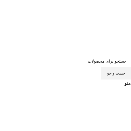
صفحه اصلی
خرید اشتراک
قوانین
سوالات متداول
تماس با ما
پشتیبانی
جست و جو
منو