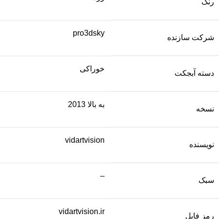
رنگ
pro3dsky
شرکت سازنده
خوراکی
دسته آبجکت
به بالا 2013
نسخه
vidartvision
نویسنده
–
سبک
vidartvision.ir
رمز فایل