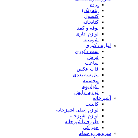
پرده
آینه (تک)
کنسول
کتابخانه
بوفه و کمد
لوازم اداری
شومینه
لوازم دکوری
ست دکوری
فرش
ساعت
قاب عکس
پنل سه بعدی
مجسمه
آکواریوم
لوازم آرایش
آشپزخانه
کابینت
لوازم اصلی آشپزخانه
لوازم آشپزخانه
ظروف آشپزخانه
خوراکی
سرویس و حمام