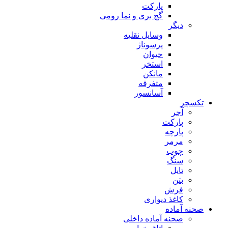
پارکت
گچ بری و نما رومی
دیگر
وسایل نقلیه
پرسوناژ
حیوان
استخر
مانکن
متفرقه
آسانسور
تکسچر
آجر
پارکت
پارچه
مرمر
چوب
سنگ
تایل
بتن
فرش
کاغذ دیواری
صحنه آماده
صحنه آماده داخلی