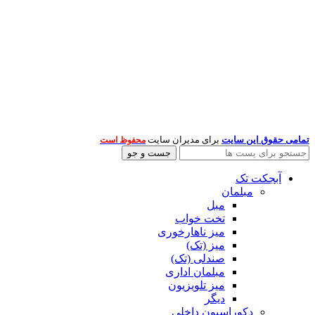
تمامی حقوق این سایت
برای مدیران سایت
محفوظ است
جست و جو
آبجکت تک
مبلمان
مبل
تخت خواب
میز ناهارخوری
میز (تک)
صندلی (تک)
مبلمان اداری
میز تلویزیون
دیگر
دکوراسیون داخلی