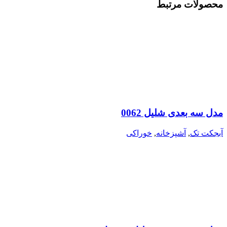
محصولات مرتبط
مدل سه بعدی شلیل 0062
آبجکت تک
,
آشپزخانه
,
خوراکی