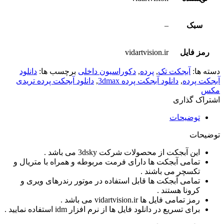
سبک
–
رمز فایل
vidartvision.ir
دسته ها:
آبجکت تک
,
پرده
,
دکوراسیون داخلی
برچسب ها:
دانلود
آبجکت پرده
,
دانلود آبجکت پرده 3dmax
,
دانلود آبجکت پرده تریدی
مکس
اشتراک گذاری
توضیحات
توضیحات
این آبجکت از محصولات شرکت 3dsky می باشد .
تمامی آبجکت ها دارای فرمت مربوطه و همراه با متریال و
تکسچر می باشند .
تمامی آبجکت ها قابل استفاده در موتور رندرهای ویری و
کرونا هستند .
رمز تمامی فایل ها vidartvision.ir می باشد .
برای تسریع در دانلود فایل ها از نرم افزار idm استفاده نمایید .