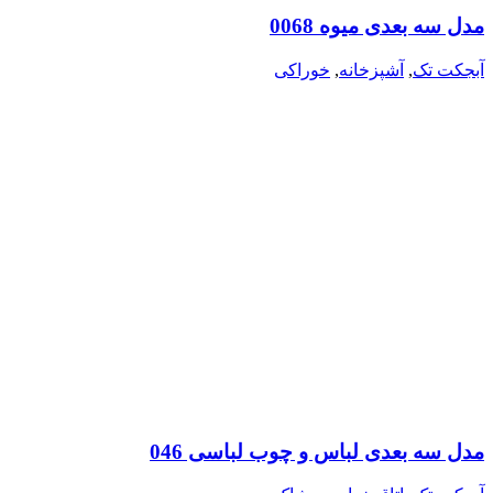
مدل سه بعدی میوه 0068
آبجکت تک
,
آشپزخانه
,
خوراکی
مدل سه بعدی لباس و چوب لباسی 046