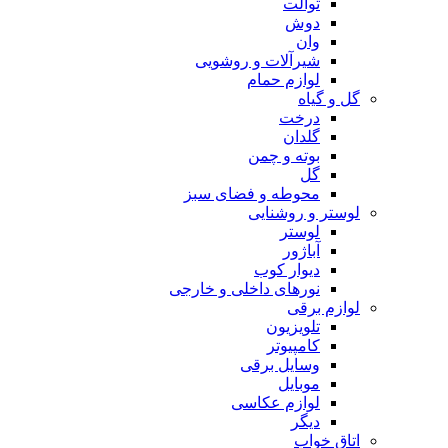
توالت
دوش
وان
شیرآلات و روشویی
لوازم حمام
گل و گیاه
درخت
گلدان
بوته و چمن
گل
محوطه و فضای سبز
لوستر و روشنایی
لوستر
آباژور
دیوار کوب
نورهای داخلی و خارجی
لوازم برقی
تلویزیون
کامپیوتر
وسایل برقی
موبایل
لوازم عکاسی
دیگر
اتاق خواب