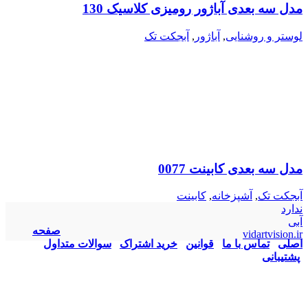
مدل سه بعدی آباژور رومیزی کلاسیک 130
لوستر و روشنایی
,
آباژور
,
آبجکت تک
مدل سه بعدی کابینت 0077
آبجکت تک
,
آشپزخانه
,
کابینت
ندارد
آبی
صفحه
vidartvision.ir
اصلی
تماس با ما
قوانین
خرید اشتراک
سوالات متداول
پشتیبانی