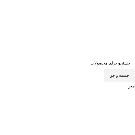
صفحه اصلی
خرید اشتراک
قوانین
سوالات متداول
تماس با ما
پشتیبانی
جست و جو
منو