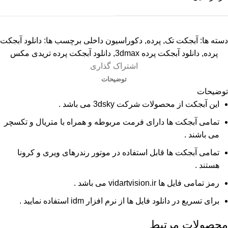
دسته ها:
آبجکت تک
,
پرده
,
دکوراسیون داخلی
برچسب ها:
دانلود آبجکت
پرده
,
دانلود آبجکت پرده 3dmax
,
دانلود آبجکت پرده تریدی مکس
اشتراک گذاری
توضیحات
توضیحات
این آبجکت از محصولات شرکت 3dsky می باشد .
تمامی آبجکت ها دارای فرمت مربوطه و همراه با متریال و تکسچر
می باشند .
تمامی آبجکت ها قابل استفاده در موتور رندرهای ویری و کرونا
هستند .
رمز تمامی فایل ها vidartvision.ir می باشد .
برای تسریع در دانلود فایل ها از نرم افزار idm استفاده نمایید .
محصولات مرتبط