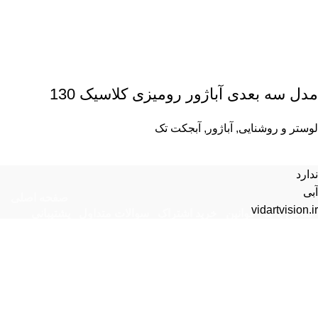
مدل سه بعدی آباژور رومیزی کلاسیک 130
لوستر و روشنایی
,
آباژور
,
آبجکت تک
ندارد
آبی
صفحه اصلی
vidartvision.ir
تماس با ما
قوانین
خرید اشتراک
سوالات متداول
پشتیبانی