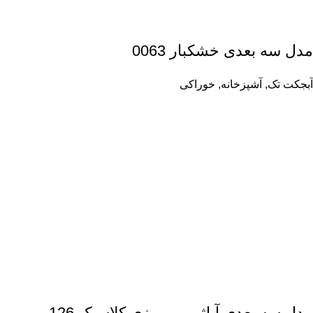
مدل سه بعدی خشکبار 0063
آبجکت تک
,
آشپزخانه
,
خوراکی
مدل سه بعدی آباژور رومیزی کلاسیک 126