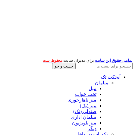
تمامی حقوق این سایت
برای مدیران سایت
محفوظ است
جست و جو
آبجکت تک
مبلمان
مبل
تخت خواب
میز ناهارخوری
میز (تک)
صندلی (تک)
مبلمان اداری
میز تلویزیون
دیگر
دکوراسیون داخلی