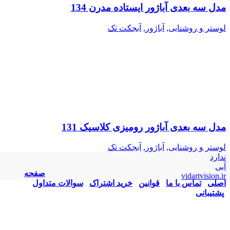
مدل سه بعدی آباژور ایستاده مدرن 134
لوستر و روشنایی
,
آباژور
,
آبجکت تک
مدل سه بعدی آباژور رومیزی کلاسیک 131
لوستر و روشنایی
,
آباژور
,
آبجکت تک
ندارد
آبی
صفحه
vidartvision.ir
اصلی
تماس با ما
قوانین
خرید اشتراک
سوالات متداول
پشتیبانی