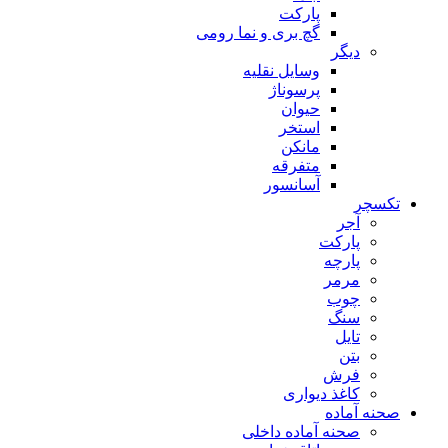
پارکت
گچ بری و نما رومی
دیگر
وسایل نقلیه
پرسوناژ
حیوان
استخر
مانکن
متفرقه
آسانسور
تکسچر
آجر
پارکت
پارچه
مرمر
چوب
سنگ
تایل
بتن
فرش
کاغذ دیواری
صحنه آماده
صحنه آماده داخلی