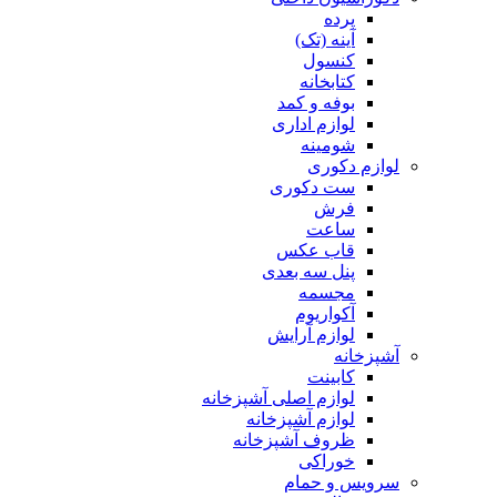
پرده
آینه (تک)
کنسول
کتابخانه
بوفه و کمد
لوازم اداری
شومینه
لوازم دکوری
ست دکوری
فرش
ساعت
قاب عکس
پنل سه بعدی
مجسمه
آکواریوم
لوازم آرایش
آشپزخانه
کابینت
لوازم اصلی آشپزخانه
لوازم آشپزخانه
ظروف آشپزخانه
خوراکی
سرویس و حمام