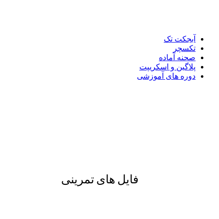
آبجکت تک
تکسچر
صحنه آماده
پلاگین و اسکریپت
دوره های آموزشی
فایل های تمرینی