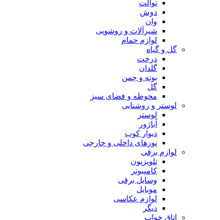
توالت
دوش
وان
شیرآلات و روشویی
لوازم حمام
گل و گیاه
درخت
گلدان
بوته و چمن
گل
محوطه و فضای سبز
لوستر و روشنایی
لوستر
آباژور
دیوار کوب
نورهای داخلی و خارجی
لوازم برقی
تلویزیون
کامپیوتر
وسایل برقی
موبایل
لوازم عکاسی
دیگر
اتاق خواب