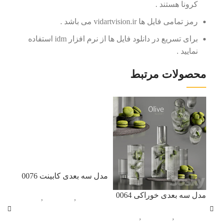
کرونا هستند .
رمز تمامی فایل ها vidartvision.ir می باشد .
برای تسریع در دانلود فایل ها از نرم افزار idm استفاده
نمایید .
محصولات مرتبط
مدل سه بعدی کابینت 0076
مدل سه بعدی خوراکی 0064
آبجکت تک
,
آشپزخانه
,
کابینت
آبجکت تک
,
آشپزخانه
,