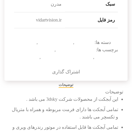
سبک
مدرن
رمز فایل
vidartvision.ir
دسته ها:
آبجکت تک
,
دکوراسیون داخلی
,
کنسول
برچسب ها:
دانلود آبجکت کنسول
,
دانلود آبجکت کنسول
تریدی مکس
,
دانلود آبجکت کنسول مدرن
,
دانلود آبجکت
کنسول مدرن 3dmax
اشتراک گذاری
توضیحات
توضیحات
این آبجکت از محصولات شرکت 3dsky می باشد .
تمامی آبجکت ها دارای فرمت مربوطه و همراه با متریال
و تکسچر می باشند .
تمامی آبجکت ها قابل استفاده در موتور رندرهای ویری و