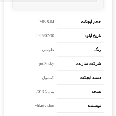
حجم آبجکت
8.04 MB
تاریخ آپلود
2025/07/30
رنگ
طوسی
شرکت سازنده
pro3dsky
دسته آبجکت
کنسول
نسخه
به بالا 2013
نویسنده
vidartvision