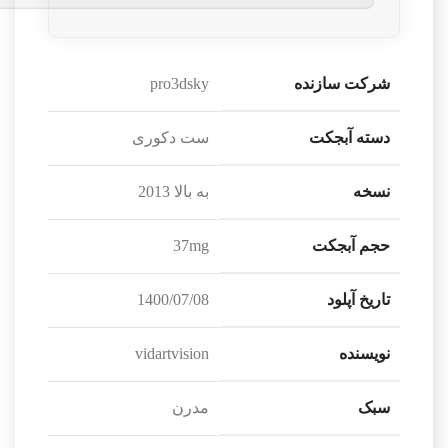
شرکت سازنده
pro3dsky
دسته آبجکت
ست دکوری
نسخه
به بالا 2013
حجم آبجکت
37mg
تاریخ آپلود
1400/07/08
نویسنده
vidartvision
سبک
مدرن