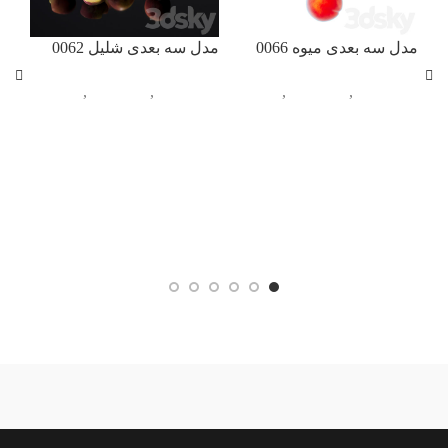
مدل
لباس
مدل سه بعدی میوه 0066
مدل سه بعدی شلیل 0062
آبج
آبجکت تک
,
آشپزخانه
,
آبجکت تک
,
آشپزخانه
,
پوش
خوراکی
خوراکی
ندارد
آبی