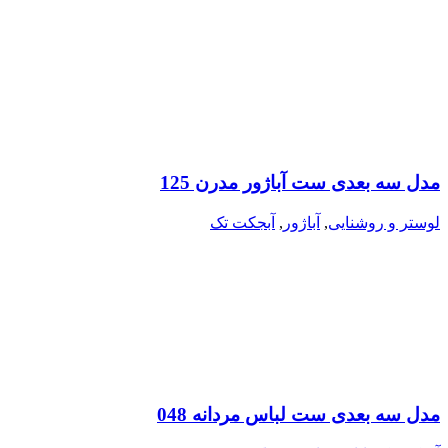
مدل سه بعدی ست آباژور مدرن 125
لوستر و روشنایی
,
آباژور
,
آبجکت تک
مدل سه بعدی ست لباس مردانه 048