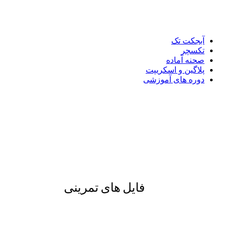
آبجکت تک
تکسچر
صحنه آماده
پلاگین و اسکریپت
دوره های آموزشی
فایل های تمرینی