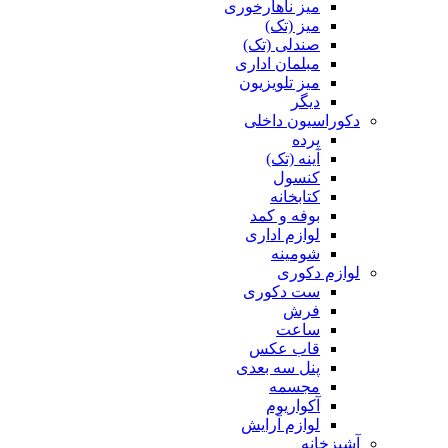
میز ناهارخوری
میز (تک)
صندلی (تک)
مبلمان اداری
میز تلویزیون
دیگر
دکوراسیون داخلی
پرده
آینه (تک)
کنسول
کتابخانه
بوفه و کمد
لوازم اداری
شومینه
لوازم دکوری
ست دکوری
فرش
ساعت
قاب عکس
پنل سه بعدی
مجسمه
آکواریوم
لوازم آرایش
آشپزخانه