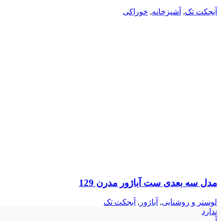
آبجکت تک
,
آشپزخانه
,
خوراکی
مدل سه بعدی ست آباژور مدرن 129
لوستر و روشنایی
,
آباژور
,
آبجکت تک
ندارد
آبی