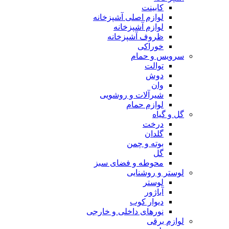
کابینت
لوازم اصلی آشپزخانه
لوازم آشپزخانه
ظروف آشپزخانه
خوراکی
سرویس و حمام
توالت
دوش
وان
شیرآلات و روشویی
لوازم حمام
گل و گیاه
درخت
گلدان
بوته و چمن
گل
محوطه و فضای سبز
لوستر و روشنایی
لوستر
آباژور
دیوار کوب
نورهای داخلی و خارجی
لوازم برقی