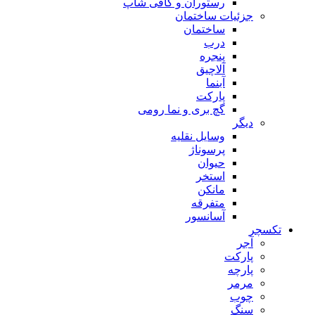
رستوران و کافی شاپ
جزئیات ساختمان
ساختمان
درب
پنجره
آلاچیق
آبنما
پارکت
گچ بری و نما رومی
دیگر
وسایل نقلیه
پرسوناژ
حیوان
استخر
مانکن
متفرقه
آسانسور
تکسچر
آجر
پارکت
پارچه
مرمر
چوب
سنگ