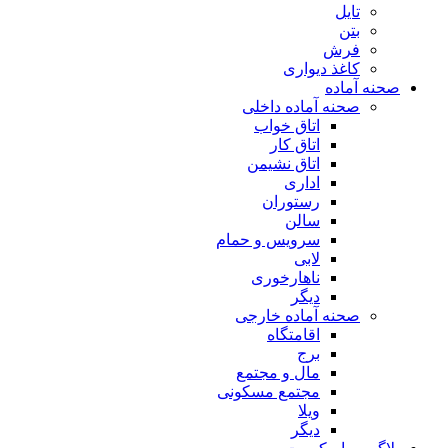
تایل
بتن
فرش
کاغذ دیواری
صحنه آماده
صحنه آماده داخلی
اتاق خواب
اتاق کار
اتاق نشیمن
اداری
رستوران
سالن
سرویس و حمام
لابی
ناهارخوری
دیگر
صحنه آماده خارجی
اقامتگاه
برج
مال و مجتمع
مجتمع مسکونی
ویلا
دیگر