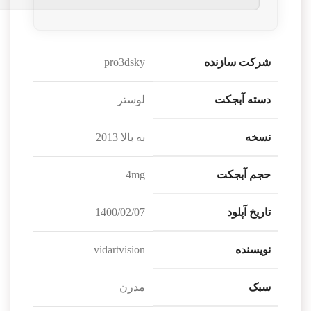
شرکت سازنده
pro3dsky
دسته آبجکت
لوستر
نسخه
به بالا 2013
حجم آبجکت
4mg
تاریخ آپلود
1400/02/07
نویسنده
vidartvision
سبک
مدرن