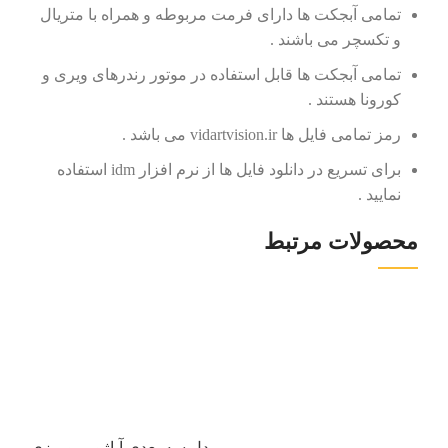
تمامی آبجکت ها دارای فرمت مربوطه و همراه با متریال
و تکسچر می باشند .
تمامی آبجکت ها قابل استفاده در موتور رندرهای ویری و
کورونا هستند .
رمز تمامی فایل ها vidartvision.ir می باشد .
برای تسریع در دانلود فایل ها از نرم افزار idm استفاده
نمایید .
محصولات مرتبط
مدل سه بعدی آباژور رومیزی
مدل