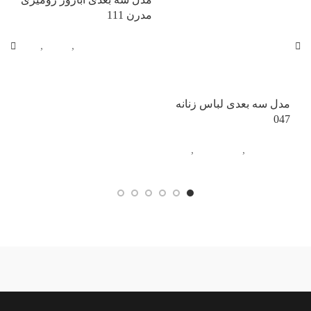
مدرن 111
مدرن
لوستر و روشنایی
,
آباژور
,
لوس
آبجکت تک
آبج
مدل سه بعدی لباس زنانه
047
آبجکت تک
,
اتاق خواب
,
پوشاک
ندارد
آبی