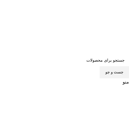
صفحه اصلی
خرید اشتراک
قوانین
سوالات متداول
تماس با ما
پشتیبانی
جست و جو
منو