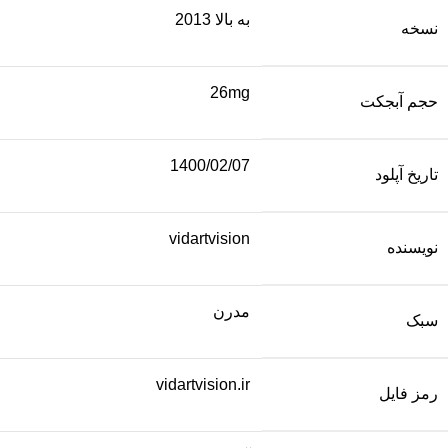
به بالا 2013
نسخه
26mg
حجم آبجکت
1400/02/07
تاریخ آپلود
vidartvision
نویسنده
مدرن
سبک
vidartvision.ir
رمز فایل