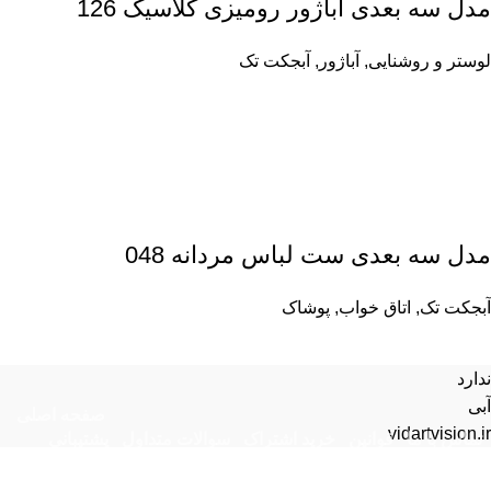
مدل سه بعدی آباژور رومیزی کلاسیک 126
لوستر و روشنایی
,
آباژور
,
آبجکت تک
مدل سه بعدی ست لباس مردانه 048
آبجکت تک
,
اتاق خواب
,
پوشاک
ندارد
آبی
صفحه اصلی
vidartvision.ir
تماس با ما
قوانین
خرید اشتراک
سوالات متداول
پشتیبانی