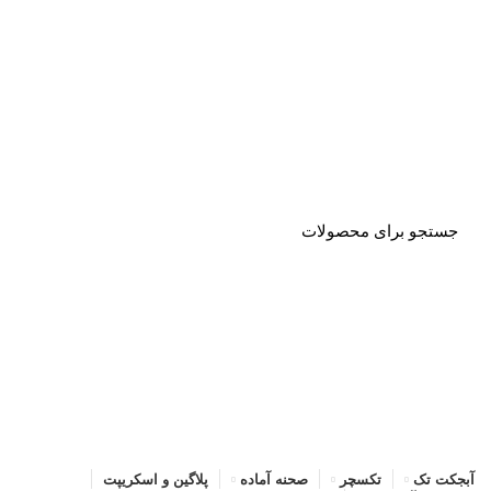
صفحه اصلی
خرید اشتراک
قوانین
سوالات متداول
تماس با ما
پشتیبانی
آبجکت تک
تکسچر
صحنه آماده
پلاگین و اسکریپت