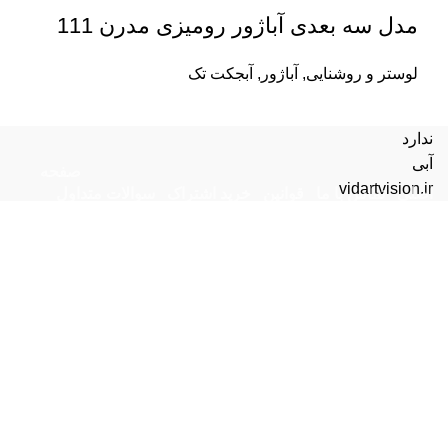
مدل سه بعدی آباژور رومیزی مدرن 111
لوستر و روشنایی
,
آباژور
,
آبجکت تک
ندارد
آبی
صفحه
vidartvision.ir
اصلی
تماس با ما
قوانین
خرید اشتراک
سوالات متداول
پشتیبانی