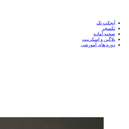
آبجکت تک
تکسچر
صحنه آماده
پلاگین و اسکریپت
دوره های آموزشی