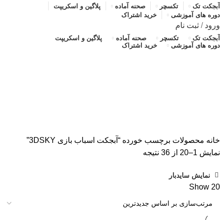
آبجکت تک
تکسچر
صحنه آماده
پلاگین و اسکریپت
دوره های آموزشی
خرید اشتراک
ورود
/
ثبت نام
آبجکت تک
تکسچر
صحنه آماده
پلاگین و اسکریپت
دوره های آموزشی
خرید اشتراک
آبجکت اسباب بازی 3DSKY
دسته بندی ها
ALL
محصولات
آبجکت تک
آموزش رایگان
پلاگین و اسکریپت
تکسچر
صحنه آماده
صحنه آماده
خانه
محصولات برچسب خورده “آبجکت اسباب بازی 3DSKY”
مرتب‌سازی
نمایش 1–20 از 36 نتیجه
بر
نمایش سایدبار
اساس
Show
20
جدیدترین