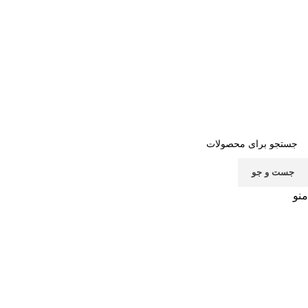
صفحه اصلی
خرید اشتراک
قوانین
سوالات متداول
تماس با ما
پشتیبانی
جست و جو
منو