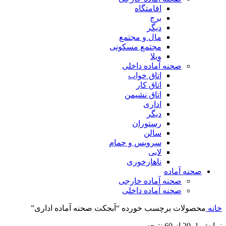
اقامتگاه
برج
دیگر
مال و مجتمع
مجتمع مسکونی
ویلا
صحنه آماده داخلی
اتاق خواب
اتاق کار
اتاق نشیمن
اداری
دیگر
رستوران
سالن
سرویس و حمام
لابی
ناهارخوری
صحنه آماده
صحنه آماده خارجی
صحنه آماده داخلی
خانه
محصولات برچسب خورده “آبجکت صحنه آماده اداری”
مرتب‌سازی
نمایش 1–20 از 60 نتیجه