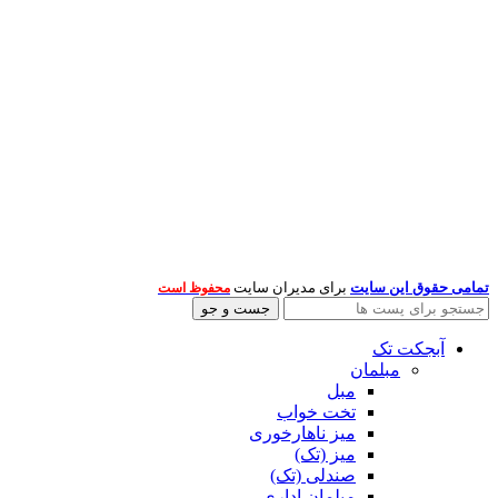
تمامی حقوق این سایت
برای مدیران سایت
محفوظ است
جست و جو
آبجکت تک
مبلمان
مبل
تخت خواب
میز ناهارخوری
میز (تک)
صندلی (تک)
مبلمان اداری