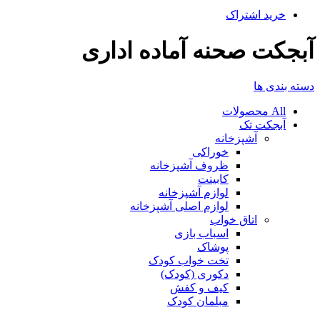
خرید اشتراک
آبجکت صحنه آماده اداری
دسته بندی ها
All
محصولات
آبجکت تک
آشپزخانه
خوراکی
ظروف آشپزخانه
کابینت
لوازم آشپزخانه
لوازم اصلی آشپزخانه
اتاق خواب
اسباب بازی
پوشاک
تخت خواب کودک
دکوری (کودک)
کیف و کفش
مبلمان کودک