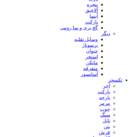
پنجره
آلاچیق
آبنما
پارکت
گچ بری و نما رومی
دیگر
وسایل نقلیه
پرسوناژ
حیوان
استخر
مانکن
متفرقه
آسانسور
تکسچر
آجر
پارکت
پارچه
مرمر
چوب
سنگ
تایل
بتن
فرش