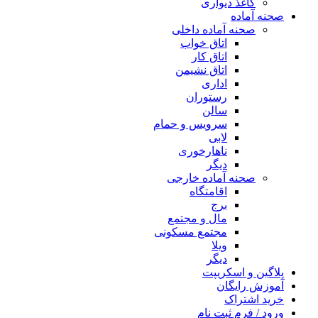
کاغذ دیواری
صحنه آماده
صحنه آماده داخلی
اتاق خواب
اتاق کار
اتاق نشیمن
اداری
رستوران
سالن
سرویس و حمام
لابی
ناهارخوری
دیگر
صحنه آماده خارجی
اقامتگاه
برج
مال و مجتمع
مجتمع مسکونی
ویلا
دیگر
پلاگین و اسکریپت
آموزش رایگان
خرید اشتراک
ورود / فرم ثبت نام