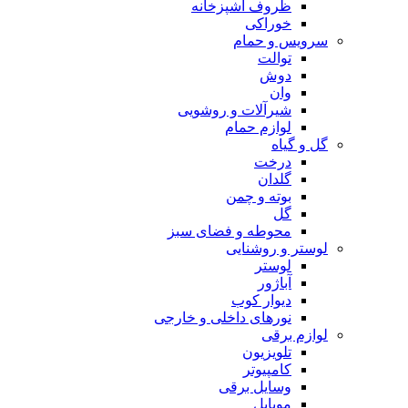
ظروف آشپزخانه
خوراکی
سرویس و حمام
توالت
دوش
وان
شیرآلات و روشویی
لوازم حمام
گل و گیاه
درخت
گلدان
بوته و چمن
گل
محوطه و فضای سبز
لوستر و روشنایی
لوستر
آباژور
دیوار کوب
نورهای داخلی و خارجی
لوازم برقی
تلویزیون
کامپیوتر
وسایل برقی
موبایل