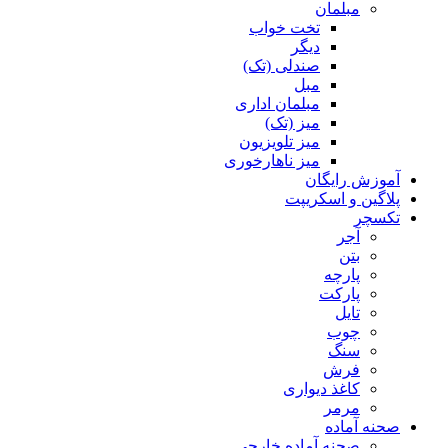
مبلمان
تخت خواب
دیگر
صندلی (تک)
مبل
مبلمان اداری
میز (تک)
میز تلویزیون
میز ناهارخوری
آموزش رایگان
پلاگین و اسکریپت
تکسچر
آجر
بتن
پارچه
پارکت
تایل
چوب
سنگ
فرش
کاغذ دیواری
مرمر
صحنه آماده
صحنه آماده خارجی