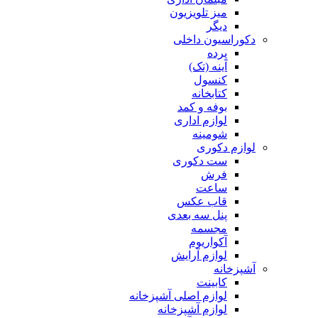
میز تلویزیون
دیگر
دکوراسیون داخلی
پرده
آینه (تک)
کنسول
کتابخانه
بوفه و کمد
لوازم اداری
شومینه
لوازم دکوری
ست دکوری
فرش
ساعت
قاب عکس
پنل سه بعدی
مجسمه
آکواریوم
لوازم آرایش
آشپزخانه
کابینت
لوازم اصلی آشپزخانه
لوازم آشپزخانه