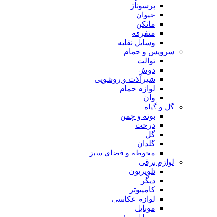
پرسوناژ
حیوان
مانکن
متفرقه
وسایل نقلیه
سرویس و حمام
توالت
دوش
شیرآلات و روشویی
لوازم حمام
وان
گل و گیاه
بوته و چمن
درخت
گل
گلدان
محوطه و فضای سبز
لوازم برقی
تلویزیون
دیگر
کامپیوتر
لوازم عکاسی
موبایل