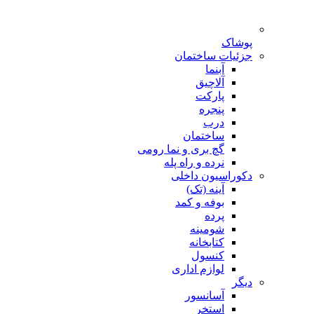
پوشاک
جزئیات ساختمان
آبنما
آلاچیق
پارکت
پنجره
درب
ساختمان
گچ بری و نما رومی
نرده و راه پله
دکوراسیون داخلی
آینه (تک)
بوفه و کمد
پرده
شومینه
کتابخانه
کنسول
لوازم اداری
دیگر
آسانسور
استخر