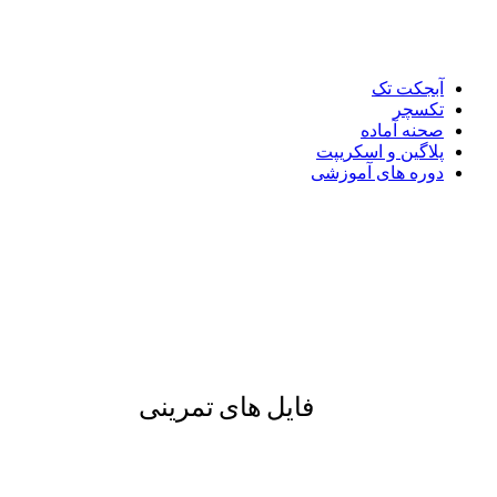
آبجکت تک
تکسچر
صحنه آماده
پلاگین و اسکریپت
دوره های آموزشی
فایل های تمرینی