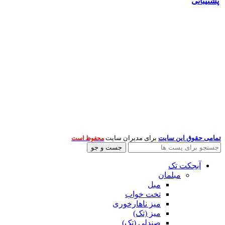
پشتیبانی
تمامی حقوق این سایت
برای مدیران سایت
محفوظ است
جست و جو
آبجکت تک
مبلمان
مبل
تخت خواب
میز ناهارخوری
میز (تک)
صندلی (تک)