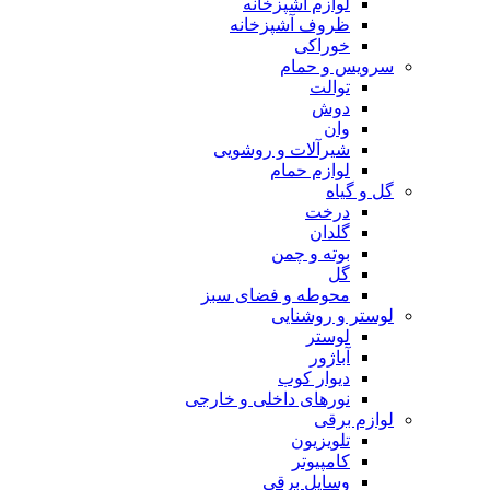
لوازم آشپزخانه
ظروف آشپزخانه
خوراکی
سرویس و حمام
توالت
دوش
وان
شیرآلات و روشویی
لوازم حمام
گل و گیاه
درخت
گلدان
بوته و چمن
گل
محوطه و فضای سبز
لوستر و روشنایی
لوستر
آباژور
دیوار کوب
نورهای داخلی و خارجی
لوازم برقی
تلویزیون
کامپیوتر
وسایل برقی