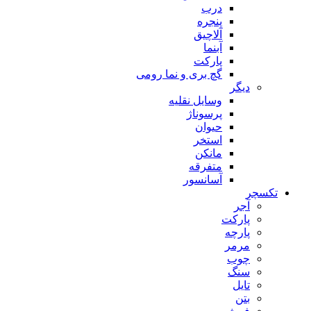
درب
پنجره
آلاچیق
آبنما
پارکت
گچ بری و نما رومی
دیگر
وسایل نقلیه
پرسوناژ
حیوان
استخر
مانکن
متفرقه
آسانسور
تکسچر
آجر
پارکت
پارچه
مرمر
چوب
سنگ
تایل
بتن