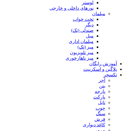
لوستر
نورهای داخلی و خارجی
مبلمان
تخت خواب
دیگر
صندلی (تک)
مبل
مبلمان اداری
میز (تک)
میز تلویزیون
میز ناهارخوری
آموزش رایگان
پلاگین و اسکریپت
تکسچر
آجر
بتن
پارچه
پارکت
تایل
چوب
سنگ
فرش
کاغذ دیواری
مرمر