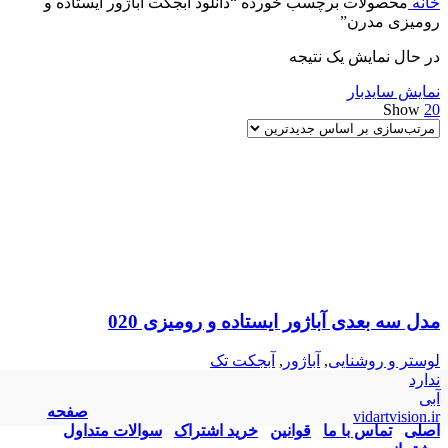
خانه
محصولات برچسب خورده “دانلود آبجکت آباژور ایستاده و
رومیزی مدرن”
در حال نمایش یک نتیجه
نمایش سایدبار
Show
20
مدل سه بعدی آباژور ایستاده و رومیزی 020
لوستر و روشنایی
,
آباژور
,
آبجکت تک
ندارد
آبی
صفحه
vidartvision.ir
اصلی
تماس با ما
قوانین
خرید اشتراک
سوالات متداول