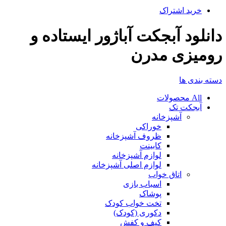
خرید اشتراک
دانلود آبجکت آباژور ایستاده و
رومیزی مدرن
دسته بندی ها
All
محصولات
آبجکت تک
آشپزخانه
خوراکی
ظروف آشپزخانه
کابینت
لوازم آشپزخانه
لوازم اصلی آشپزخانه
اتاق خواب
اسباب بازی
پوشاک
تخت خواب کودک
دکوری (کودک)
کیف و کفش