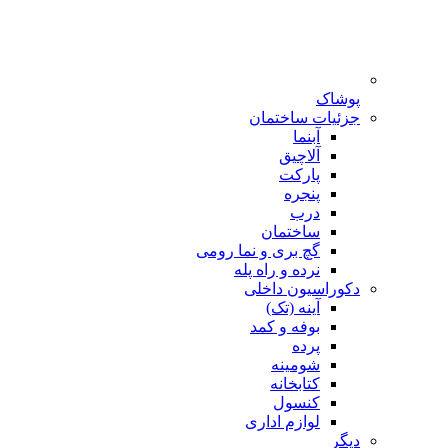
پوشاک
جزئیات ساختمان
آبنما
آلاچیق
پارکت
پنجره
درب
ساختمان
گچ بری و نما رومی
نرده و راه پله
دکوراسیون داخلی
آینه (تک)
بوفه و کمد
پرده
شومینه
کتابخانه
کنسول
لوازم اداری
دیگر