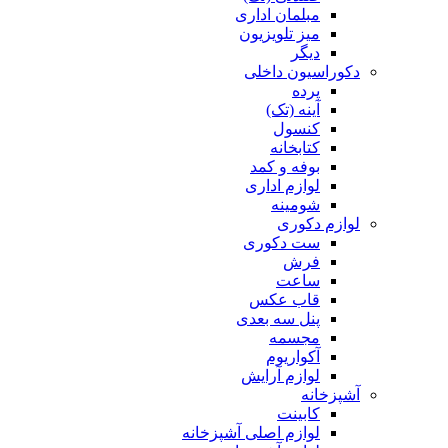
مبلمان اداری
میز تلویزیون
دیگر
دکوراسیون داخلی
پرده
آینه (تک)
کنسول
کتابخانه
بوفه و کمد
لوازم اداری
شومینه
لوازم دکوری
ست دکوری
فرش
ساعت
قاب عکس
پنل سه بعدی
مجسمه
آکواریوم
لوازم آرایش
آشپزخانه
کابینت
لوازم اصلی آشپزخانه