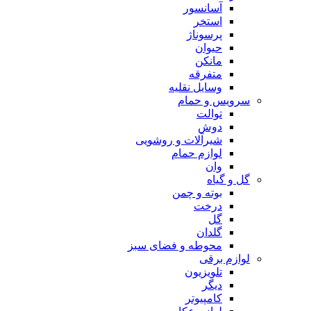
آسانسور
استخر
پرسوناژ
حیوان
مانکن
متفرقه
وسایل نقلیه
سرویس و حمام
توالت
دوش
شیرآلات و روشویی
لوازم حمام
وان
گل و گیاه
بوته و چمن
درخت
گل
گلدان
محوطه و فضای سبز
لوازم برقی
تلویزیون
دیگر
کامپیوتر