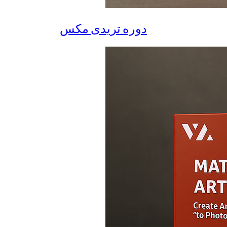
دوره تریدی مکس