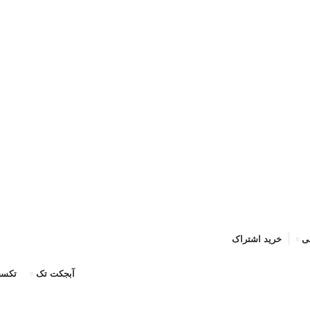
حه اصلی
خرید اشتراک
قوانین
سوالات متداول
تماس با ما
پشتیبان
ی
خرید اشتراک
آبجکت تک
تکسچ