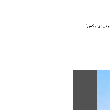
 تریدی مکس
 اسکریپت
تکسچر
صحنه آماده
صحنه آماده
ع تریدی مکس”