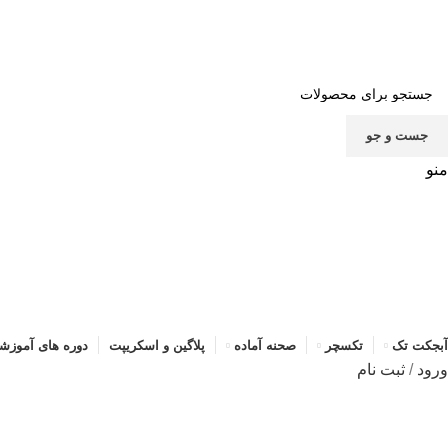
صف
جست و جو
منو
آبجکت تک
تکسچر
صحنه آماده
پلاگین و اسکریپت
دوره های آموزش
ورود
/
ثبت نام