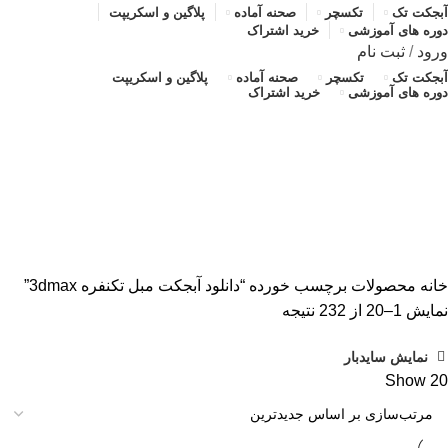
آبجکت تک
تکسچر
صحنه آماده
پلاگین و اسکریپت
دوره های آموزشی
خرید اشتراک
ورود
/
ثبت نام
آبجکت تک
تکسچر
صحنه آماده
پلاگین و اسکریپت
دوره های آموزشی
خرید اشتراک
دانلود آبجکت مبل تکنفره 3dmax
دسته بندی ها
ALL
محصولات
آبجکت تک
آموزش رایگان
پلاگین و اسکریپت
تکسچر
صحنه آماده
صحنه آماده
خانه
محصولات برچسب خورده “دانلود آبجکت مبل تکنفره 3dmax”
مرتب‌سازی
نمایش 1–20 از 232 نتیجه
بر
نمایش سایدبار
اساس
Show
20
جدیدترین