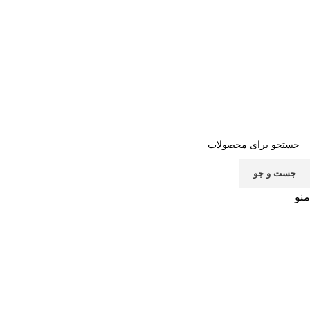
صفحه اصلی
خرید اشتراک
قوانین
سوالات متداول
تماس با ما
پشتیبانی
جست و جو
منو