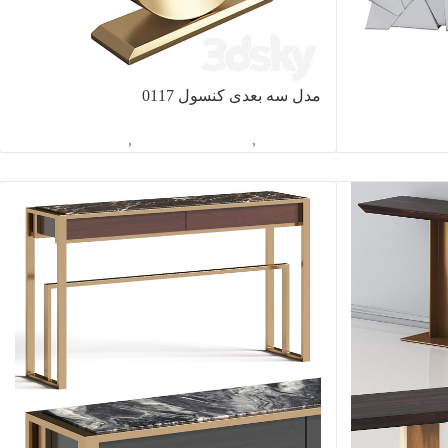
مدل سه بعدی کنسول 0117
سول
آبجکت تک
,
دکوراسیون داخلی
,
کنسول