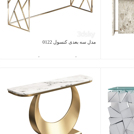
مدل سه بعدی کنسول 0122
سول
آبجکت تک
,
دکوراسیون داخلی
,
کنسول