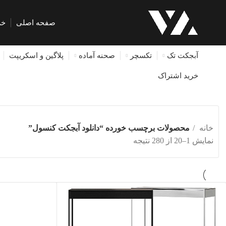
صفحه اصلی
خر
آبجکت تک
تکسچر
صحنه آماده
پلاگین و اسکریپت
خرید اشتراک
خانه
محصولات برچسب خورده “دانلود آبجکت کنسول”
مرتب‌سازی
نمایش 1–20 از 280 نتیجه
بر
اساس
جدیدترین