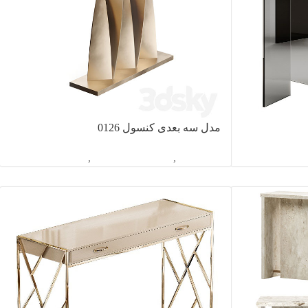
مدل سه بعدی کنسول 0126
سول
آبجکت تک
,
دکوراسیون داخلی
,
کنسول