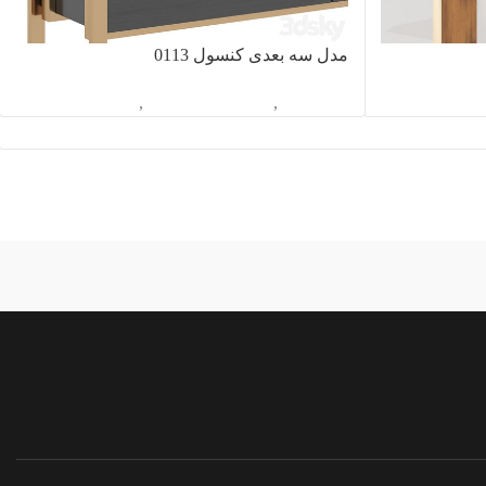
مدل سه بعدی کنسول 0113
سول
آبجکت تک
,
دکوراسیون داخلی
,
کنسول
vidartvision.ir
ندارد