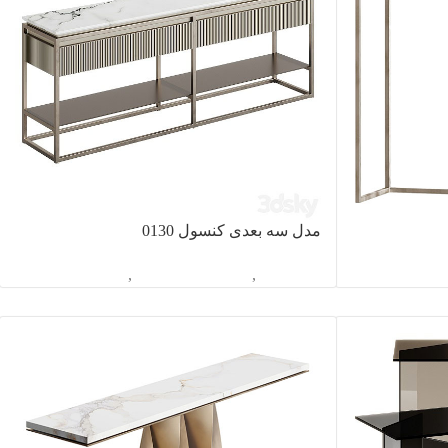
مدل سه بعدی کنسول 0130
سول
آبجکت تک
,
دکوراسیون داخلی
,
کنسول