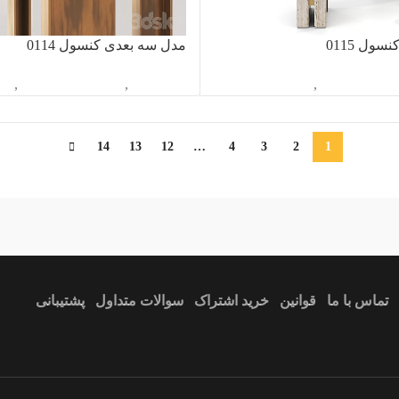
ول 0115
مدل سه بعدی کنسول 0114
اسیون داخلی
,
کنسول
آبجکت تک
,
دکوراسیون داخلی
,
کن
14
13
12
…
4
3
2
1
vidartvision.
ندارد
آبی
تماس با ما
قوانین
خرید اشتراک
سوالات متداول
پشتیبانی