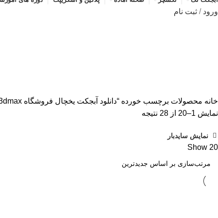
ورود
/
ثبت نام
دانلود آبجکت یخچال فروشگاه 3dmax
دسته بندی ها
ALL
محصولات
آبجکت تک
آموزش رایگان
پلاگین و
خانه
محصولات برچسب خورده “دانلود آبجکت یخچال فروشگاه 3dmax”
مرتب‌سازی
نمایش 1–20 از 28 نتیجه
بر
نمایش سایدبار
اساس
Show
20
جدیدترین