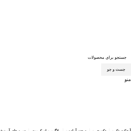
صف
جست و جو
منو
آبجکت تک
تکسچر
صحنه آماده
پلاگین و اسکریپت
دوره های آموزش