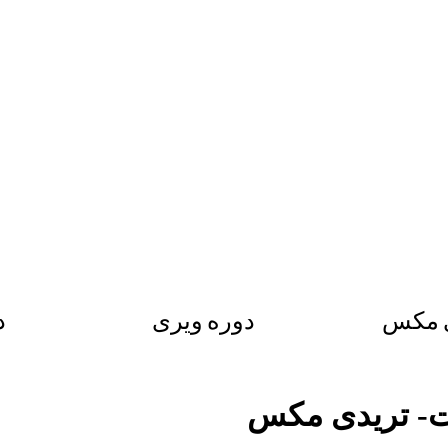
ی مکس
دوره ویری
د
ات- تریدی مکس