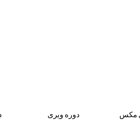
ی مکس
دوره ویری
د