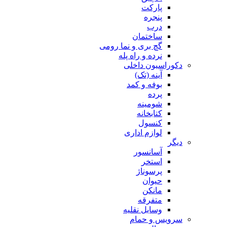
پارکت
پنجره
درب
ساختمان
گچ بری و نما رومی
نرده و راه پله
دکوراسیون داخلی
آینه (تک)
بوفه و کمد
پرده
شومینه
کتابخانه
کنسول
لوازم اداری
دیگر
آسانسور
استخر
پرسوناژ
حیوان
مانکن
متفرقه
وسایل نقلیه
سرویس و حمام