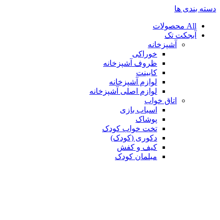
دسته بندی ها
All
محصولات
آبجکت تک
آشپزخانه
خوراکی
ظروف آشپزخانه
کابینت
لوازم آشپزخانه
لوازم اصلی آشپزخانه
اتاق خواب
اسباب بازی
پوشاک
تخت خواب کودک
دکوری (کودک)
کیف و کفش
مبلمان کودک