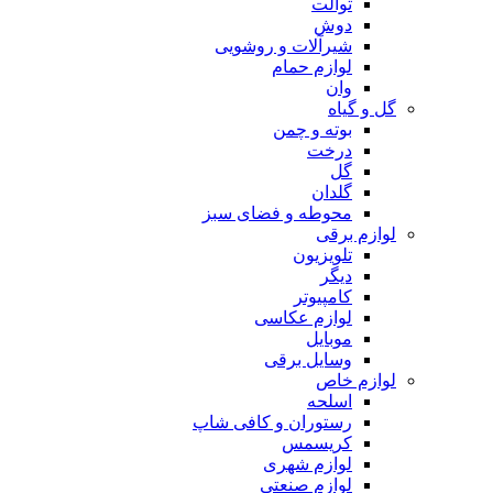
توالت
دوش
شیرآلات و روشویی
لوازم حمام
وان
گل و گیاه
بوته و چمن
درخت
گل
گلدان
محوطه و فضای سبز
لوازم برقی
تلویزیون
دیگر
کامپیوتر
لوازم عکاسی
موبایل
وسایل برقی
لوازم خاص
اسلحه
رستوران و کافی شاپ
کریسمس
لوازم شهری
لوازم صنعتی