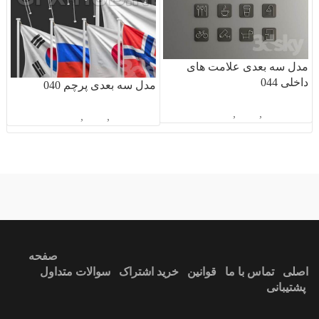
مدل سه بعدی علامت های
داخلی 044
مدل سه بعدی پرچم 040
آبجکت تک
,
دیگر
,
متفرقه
آبجکت تک
,
دیگر
,
متفرقه
ندارد
آبی
صفحه
اصلی
تماس با ما
قوانین
خرید اشتراک
سوالات متداول
پشتیبانی