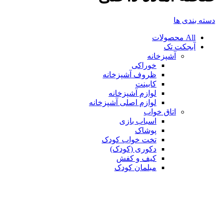
دسته بندی ها
All
محصولات
آبجکت تک
آشپزخانه
خوراکی
ظروف آشپزخانه
کابینت
لوازم آشپزخانه
لوازم اصلی آشپزخانه
اتاق خواب
اسباب بازی
پوشاک
تخت خواب کودک
دکوری (کودک)
کیف و کفش
مبلمان کودک