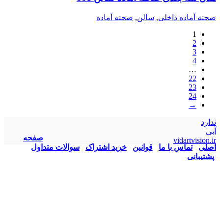
صحنه آماده داخلی
,
سالن
,
صحنه آماده
1
2
3
4
…
22
23
24
→
ندارد
آبی
صفحه
vidartvision.ir
اصلی
تماس با ما
قوانین
خرید اشتراک
سوالات متداول
پشتیبانی