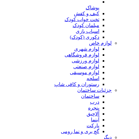
پوشاک
کیف و کفش
تخت خواب کودک
مبلمان کودک
اسباب بازی
دکوری (کودک)
لوازم خاص
لوازم شهری
لوازم فروشگاهی
لوازم ورزشی
لوازم صنعتی
لوازم موسیقی
اسلحه
رستوران و کافی شاپ
جزئیات ساختمان
ساختمان
درب
پنجره
آلاچیق
آبنما
پارکت
گچ بری و نما رومی
دیگر