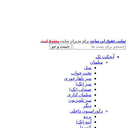
تمامی حقوق این سایت
برای مدیران سایت
محفوظ است
جست و جو
آبجکت تک
مبلمان
مبل
تخت خواب
میز ناهارخوری
میز (تک)
صندلی (تک)
مبلمان اداری
میز تلویزیون
دیگر
دکوراسیون داخلی
پرده
آینه (تک)
کنسول