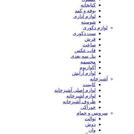
کتابخانه
بوفه و کمد
لوازم اداری
شومینه
لوازم دکوری
ست دکوری
فرش
ساعت
قاب عکس
پنل سه بعدی
مجسمه
آکواریوم
لوازم آرایش
آشپزخانه
کابینت
لوازم اصلی آشپزخانه
لوازم آشپزخانه
ظروف آشپزخانه
خوراکی
سرویس و حمام
توالت
دوش
وان