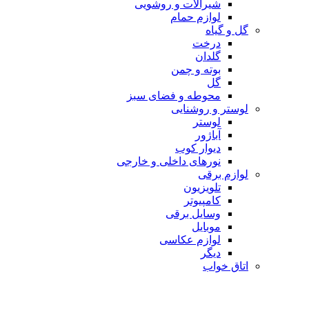
شیرآلات و روشویی
لوازم حمام
گل و گیاه
درخت
گلدان
بوته و چمن
گل
محوطه و فضای سبز
لوستر و روشنایی
لوستر
آباژور
دیوار کوب
نورهای داخلی و خارجی
لوازم برقی
تلویزیون
کامپیوتر
وسایل برقی
موبایل
لوازم عکاسی
دیگر
اتاق خواب