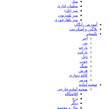
مبل
مبلمان اداری
میز (تک)
میز تلویزیون
میز ناهارخوری
آموزش رایگان
پلاگین و اسکریپت
تکسچر
آجر
بتن
پارچه
پارکت
تایل
چوب
سنگ
فرش
کاغذ دیواری
مرمر
صحنه آماده
صحنه آماده خارجی
اقامتگاه
برج
دیگر
مال و مجتمع