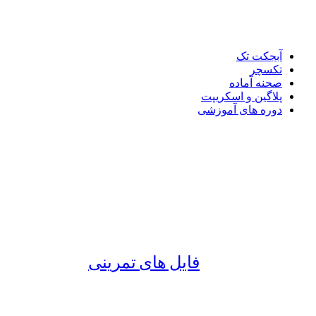
آبجکت تک
تکسچر
صحنه آماده
پلاگین و اسکریپت
دوره های آموزشی
فایل های تمرینی