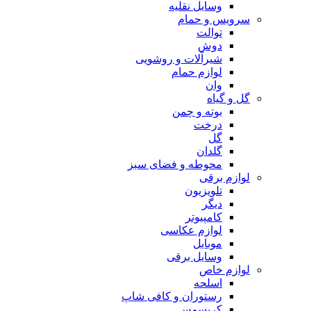
وسایل نقلیه
سرویس و حمام
توالت
دوش
شیرآلات و روشویی
لوازم حمام
وان
گل و گیاه
بوته و چمن
درخت
گل
گلدان
محوطه و فضای سبز
لوازم برقی
تلویزیون
دیگر
کامپیوتر
لوازم عکاسی
موبایل
وسایل برقی
لوازم خاص
اسلحه
رستوران و کافی شاپ
کریسمس