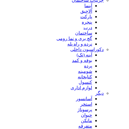
جزئیات ساختمان
آبنما
آلاچیق
پارکت
پنجره
درب
ساختمان
گچ بری و نما رومی
نرده و راه پله
دکوراسیون داخلی
آینه (تک)
بوفه و کمد
پرده
شومینه
کتابخانه
کنسول
لوازم اداری
دیگر
آسانسور
استخر
پرسوناژ
حیوان
مانکن
متفرقه