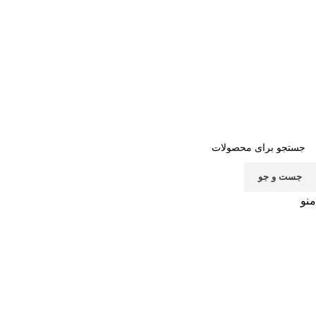
صفحه اصلی
خرید اشتراک
قوانین
سوالات متداول
تماس با ما
پشتیبانی
جست و جو
منو