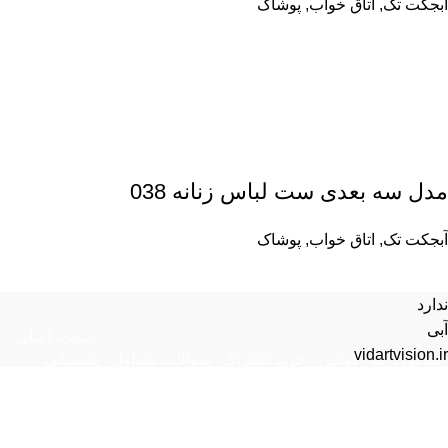
آبجکت تک
,
اتاق خواب
,
پوشاک
مدل سه بعدی ست لباس زنانه 038
آبجکت تک
,
اتاق خواب
,
پوشاک
ندارد
آبی
صفحه اصلی
vidartvision.ir
تماس با ما
قوانین
خرید اشتراک
سوالات متداول
پشتیبانی