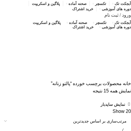
آبجکت تک
تکسچر
صحنه آماده
پلاگین و اسکریپت
دوره های آموزشی
خرید اشتراک
ورود
/
ثبت نام
آبجکت تک
تکسچر
صحنه آماده
پلاگین و اسکریپت
دوره های آموزشی
خرید اشتراک
پالتو زنانه
دسته بندی ها
ALL
محصولات
آبجکت تک
آموزش رایگان
پلاگین و اسکریپت
تکسچر
صحنه آماده
صحنه آماده
خانه
محصولات برچسب خورده “پالتو زنانه”
مرتب‌سازی
نمایش همه 15 نتیجه
بر
نمایش سایدبار
اساس
Show
20
جدیدترین